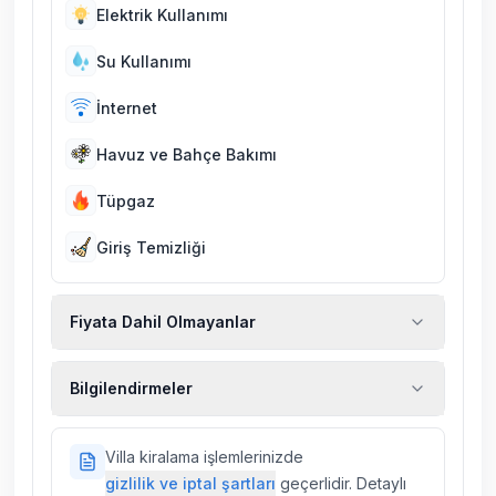
Elektrik Kullanımı
Su Kullanımı
İnternet
Havuz ve Bahçe Bakımı
Tüpgaz
Giriş Temizliği
Fiyata Dahil Olmayanlar
Ekstra temizlik, ekstra yeni çarşaf ve havlu,
Bilgilendirmeler
kiralık araç, rehberlik hizmetleri, sağlık vs.
sigortaları fiyatlara dahil değildir.
Doğa içerisinde konuma sahip olan tüm
Villa kiralama işlemlerinizde
villalarımızda düzenli olarak ilaçlama
gizlilik ve iptal şartları
geçerlidir. Detaylı
yapılmaktadır. Buna rağmen çevrede