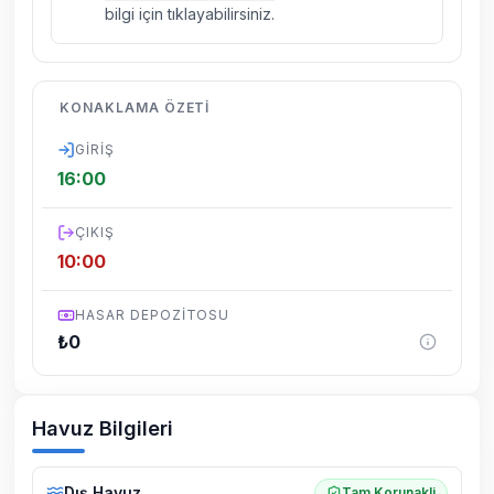
bilgi için tıklayabilirsiniz.
kelebek, böcek, sinek vs. bulunma ihtimali
vardır.
Villalarımızın bulunmuş olduğu bölgelerde
KONAKLAMA ÖZETI
dönemsel olarak altyapı çalışmaları
yapılabilmektedir. Bu çalışma nedeniyle yol
GIRIŞ
çalışması, elektrik ve su kesintileri
16:00
yaşanabilmektedir.
ÇIKIŞ
10:00
HASAR DEPOZITOSU
₺
0
Havuz Bilgileri
Dış Havuz
Tam Korunakli