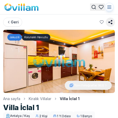
Geri
Jakuzili
Korunaklı Havuzlu
Tüm Fotoğraflar (
62
)
Ana sayfa
Kiralık Villalar
Villa İclal 1
Villa İclal 1
Antalya / Kaş
2 Kişi
1 Y.Odası
1 Banyo