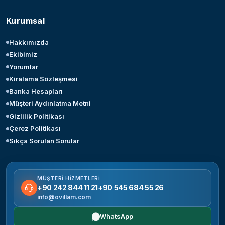
Kurumsal
Hakkımızda
Ekibimiz
Yorumlar
Kiralama Sözleşmesi
Banka Hesapları
Müşteri Aydınlatma Metni
Gizlilik Politikası
Çerez Politikası
Sıkça Sorulan Sorular
MÜŞTERI HIZMETLERI
+90 242 844 11 21
+90 545 684 55 26
info@ovillam.com
WhatsApp