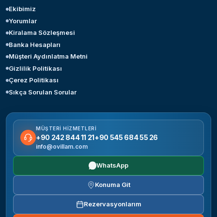
Ekibimiz
Yorumlar
Kiralama Sözleşmesi
Banka Hesapları
Müşteri Aydınlatma Metni
Gizlilik Politikası
Çerez Politikası
Sıkça Sorulan Sorular
MÜŞTERI HIZMETLERI
+90 242 844 11 21
+90 545 684 55 26
info@ovillam.com
WhatsApp
Konuma Git
Rezervasyonlarım