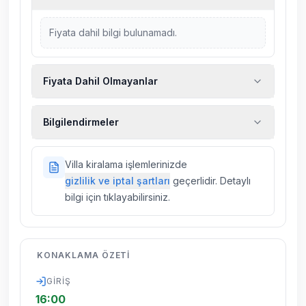
Fiyata dahil bilgi bulunamadı.
Fiyata Dahil Olmayanlar
Ekstra temizlik, ekstra yeni çarşaf ve havlu,
Bilgilendirmeler
kiralık araç, rehberlik hizmetleri, sağlık vs.
sigortaları fiyatlara dahil değildir.
Doğa içerisinde konuma sahip olan tüm
Villa kiralama işlemlerinizde
villalarımızda düzenli olarak ilaçlama
gizlilik ve iptal şartları
geçerlidir. Detaylı
yapılmaktadır. Buna rağmen çevrede
bilgi için tıklayabilirsiniz.
kelebek, böcek, sinek vs. bulunma ihtimali
vardır.
Villalarımızın bulunmuş olduğu bölgelerde
KONAKLAMA ÖZETI
dönemsel olarak altyapı çalışmaları
yapılabilmektedir. Bu çalışma nedeniyle yol
GIRIŞ
çalışması, elektrik ve su kesintileri
16:00