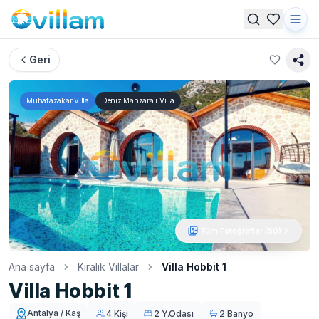
Geri
Muhafazakar Villa
Deniz Manzaralı Villa
Tüm Fotoğraflar (
50
)
Ana sayfa
Kiralık Villalar
Villa Hobbit 1
Villa Hobbit 1
Antalya / Kaş
4 Kişi
2 Y.Odası
2 Banyo