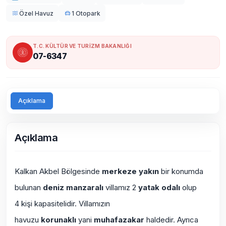
Özel Havuz
1 Otopark
T.C. KÜLTÜR VE TURİZM BAKANLIĞI
07-6347
Açıklama
Açıklama
Kalkan Akbel Bölgesinde
merkeze yakın
bir konumda
bulunan
deniz manzaralı
villamız 2
yatak odalı
olup
4 kişi kapasitelidir. Villamızın
havuzu
korunaklı
yani
muhafazakar
haldedir. Ayrıca