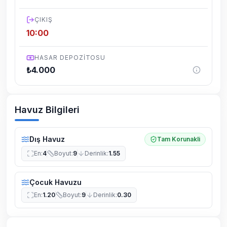
yaşanabilmektedir.
ÇIKIŞ
10:00
HASAR DEPOZITOSU
₺
4.000
Havuz Bilgileri
Dış Havuz
Tam Korunakli
En
:
4
Boyut
:
9
Derinlik
:
1.55
Çocuk Havuzu
En
:
1.20
Boyut
:
9
Derinlik
:
0.30