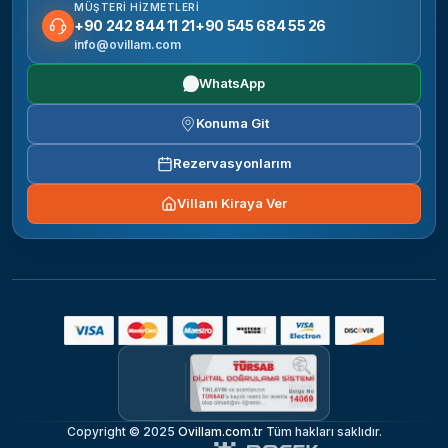
MÜŞTERI HIZMETLERI
+90 242 844 11 21
+90 545 684 55 26
info@ovillam.com
WhatsApp
Konuma Git
Rezervasyonlarım
Villanı Kiraya Ver
Copyright © 2025
Ovillam.com.tr
Tüm hakları saklıdır.