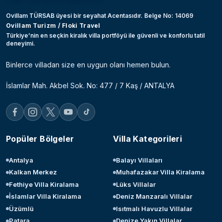
Ovillam TÜRSAB üyesi bir seyahat Acentasıdır. Belge No: 14069
Ovillam Turizm / Floki Travel
Türkiye’nin en seçkin kiralık villa portföyü ile güvenli ve konforlu tatil
deneyimi.
Binlerce villadan size en uygun olanı hemen bulun.
İslamlar Mah. Akbel Sok. No: 477 / 7 Kaş / ANTALYA
Popüler Bölgeler
Villa Kategorileri
Antalya
Balayı Villaları
Kalkan Merkez
Muhafazakar Villa Kiralama
Fethiye Villa Kiralama
Lüks Villalar
İslamlar Villa Kiralama
Deniz Manzaralı Villalar
Üzümlü
Isıtmalı Havuzlu Villalar
Patara
Denize Yakın Villalar