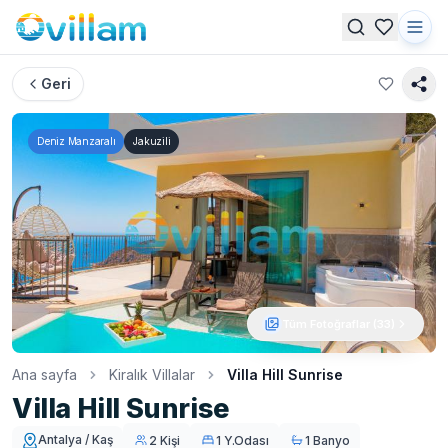
Geri
Deniz Manzaralı
Jakuzili
Tüm Fotoğraflar (
33
)
Ana sayfa
Kiralık Villalar
Villa Hill Sunrise
Villa Hill Sunrise
Antalya / Kaş
2 Kişi
1 Y.Odası
1 Banyo