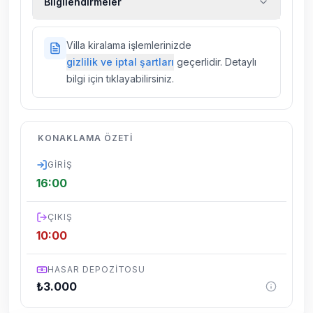
Bilgilendirmeler
kiralık araç, rehberlik hizmetleri, sağlık vs.
sigortaları fiyatlara dahil değildir.
Doğa içerisinde konuma sahip olan tüm
Villa kiralama işlemlerinizde
villalarımızda düzenli olarak ilaçlama
gizlilik ve iptal şartları
geçerlidir. Detaylı
yapılmaktadır. Buna rağmen çevrede
bilgi için tıklayabilirsiniz.
kelebek, böcek, sinek vs. bulunma ihtimali
vardır.
Villalarımızın bulunmuş olduğu bölgelerde
KONAKLAMA ÖZETI
dönemsel olarak altyapı çalışmaları
yapılabilmektedir. Bu çalışma nedeniyle yol
GIRIŞ
çalışması, elektrik ve su kesintileri
16:00
yaşanabilmektedir.
ÇIKIŞ
10:00
HASAR DEPOZITOSU
₺
3.000