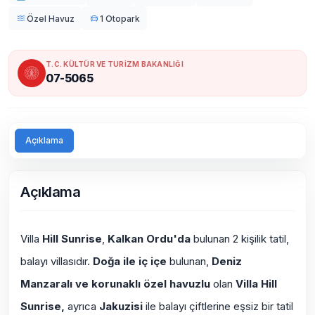
Özel Havuz
1 Otopark
T.C. KÜLTÜR VE TURİZM BAKANLIĞI
07-5065
Açıklama
Açıklama
Villa
Hill Sunrise
,
Kalkan Ordu'da
bulunan 2 kişilik tatil,
balayı villasıdır.
Doğa ile iç içe
bulunan,
Deniz
Manzaralı
ve
korunaklı özel havuzlu
olan
Villa Hill
Sunrise
,
ayrıca
Jakuzisi
ile balayı çiftlerine eşsiz bir tatil