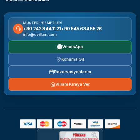
MÜŞTERI HIZMETLERI
+90 242 844 11 21
+90 545 684 55 26
info@ovillam.com
WhatsApp
Konuma Git
Rezervasyonlarım
Villanı Kiraya Ver