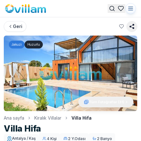
Geri
Jakuzi
Huzurlu
Tüm Fotoğraflar (
31
)
Ana sayfa
Kiralık Villalar
Villa Hifa
Villa Hifa
Antalya / Kaş
4 Kişi
2 Y.Odası
2 Banyo