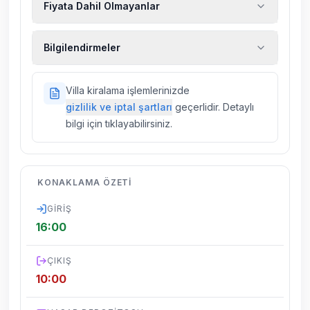
Fiyata Dahil Olmayanlar
Ekstra temizlik, ekstra yeni çarşaf ve havlu,
Bilgilendirmeler
kiralık araç, rehberlik hizmetleri, sağlık vs.
sigortaları fiyatlara dahil değildir.
Doğa içerisinde konuma sahip olan tüm
Villa kiralama işlemlerinizde
villalarımızda düzenli olarak ilaçlama
gizlilik ve iptal şartları
geçerlidir. Detaylı
yapılmaktadır. Buna rağmen çevrede
bilgi için tıklayabilirsiniz.
kelebek, böcek, sinek vs. bulunma ihtimali
vardır.
Villalarımızın bulunmuş olduğu bölgelerde
KONAKLAMA ÖZETI
dönemsel olarak altyapı çalışmaları
yapılabilmektedir. Bu çalışma nedeniyle yol
GIRIŞ
çalışması, elektrik ve su kesintileri
16:00
yaşanabilmektedir.
ÇIKIŞ
10:00