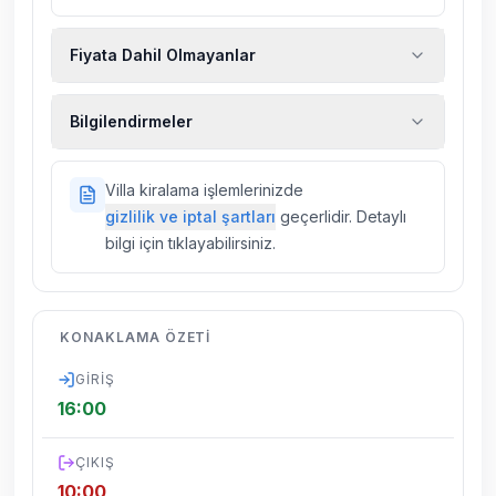
Fiyata Dahil Olmayanlar
Ekstra temizlik, ekstra yeni çarşaf ve havlu,
Bilgilendirmeler
kiralık araç, rehberlik hizmetleri, sağlık vs.
sigortaları fiyatlara dahil değildir.
Doğa içerisinde konuma sahip olan tüm
Villa kiralama işlemlerinizde
villalarımızda düzenli olarak ilaçlama
gizlilik ve iptal şartları
geçerlidir. Detaylı
yapılmaktadır. Buna rağmen çevrede
bilgi için tıklayabilirsiniz.
kelebek, böcek, sinek vs. bulunma ihtimali
vardır.
Villalarımızın bulunmuş olduğu bölgelerde
KONAKLAMA ÖZETI
dönemsel olarak altyapı çalışmaları
yapılabilmektedir. Bu çalışma nedeniyle yol
GIRIŞ
çalışması, elektrik ve su kesintileri
16:00
yaşanabilmektedir.
ÇIKIŞ
10:00