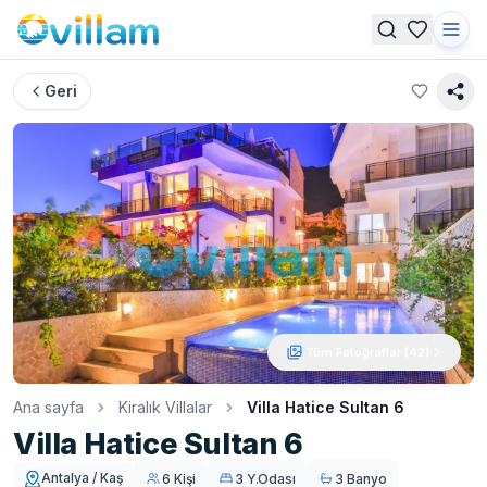
Geri
Tüm Fotoğraflar (
42
)
Ana sayfa
Kiralık Villalar
Villa Hatice Sultan 6
Villa Hatice Sultan 6
Antalya / Kaş
6 Kişi
3 Y.Odası
3 Banyo