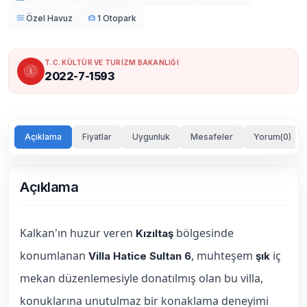
Özel Havuz
1 Otopark
T.C. KÜLTÜR VE TURİZM BAKANLIĞI
2022-7-1593
Açıklama
Fiyatlar
Uygunluk
Mesafeler
Yorum(0)
Açıklama
Kalkan'ın huzur veren
bölgesinde
Kızıltaş
konumlanan
, muhteşem
iç
Villa Hatice Sultan 6
şık
mekan düzenlemesiyle donatılmış olan bu villa,
konuklarına unutulmaz bir konaklama deneyimi