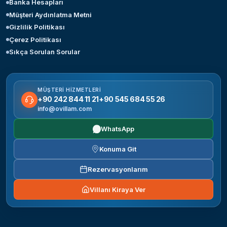
Banka Hesapları
Müşteri Aydınlatma Metni
Gizlilik Politikası
Çerez Politikası
Sıkça Sorulan Sorular
MÜŞTERI HIZMETLERI
+90 242 844 11 21
+90 545 684 55 26
info@ovillam.com
WhatsApp
Konuma Git
Rezervasyonlarım
Villanı Kiraya Ver