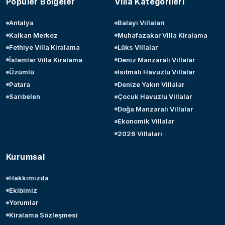
Popüler Bölgeler
Villa Kategorileri
Antalya
Balayı Villaları
Kalkan Merkez
Muhafazakar Villa Kiralama
Fethiye Villa Kiralama
Lüks Villalar
İslamlar Villa Kiralama
Deniz Manzaralı Villalar
Üzümlü
Isıtmalı Havuzlu Villalar
Patara
Denize Yakın Villalar
Sarıbelen
Çocuk Havuzlu Villalar
Doğa Manzaralı Villalar
Ekonomik Villalar
2026 Villaları
Kurumsal
Hakkımızda
Ekibimiz
Yorumlar
Kiralama Sözleşmesi