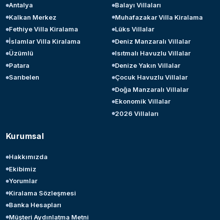
Antalya
Balayı Villaları
Kalkan Merkez
Muhafazakar Villa Kiralama
Fethiye Villa Kiralama
Lüks Villalar
İslamlar Villa Kiralama
Deniz Manzaralı Villalar
Üzümlü
Isıtmalı Havuzlu Villalar
Patara
Denize Yakın Villalar
Sarıbelen
Çocuk Havuzlu Villalar
Doğa Manzaralı Villalar
Ekonomik Villalar
2026 Villaları
Kurumsal
Hakkımızda
Ekibimiz
Yorumlar
Kiralama Sözleşmesi
Banka Hesapları
Müşteri Aydınlatma Metni