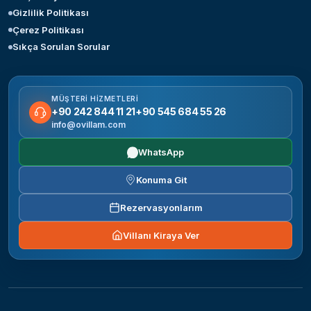
Gizlilik Politikası
Çerez Politikası
Sıkça Sorulan Sorular
MÜŞTERI HIZMETLERI
+90 242 844 11 21
+90 545 684 55 26
info@ovillam.com
WhatsApp
Konuma Git
Rezervasyonlarım
Villanı Kiraya Ver