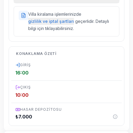
sigortaları fiyatlara dahil değildir.
Doğa içerisinde konuma sahip olan tüm
Villa kiralama işlemlerinizde
villalarımızda düzenli olarak ilaçlama
gizlilik ve iptal şartları
geçerlidir. Detaylı
yapılmaktadır. Buna rağmen çevrede
bilgi için tıklayabilirsiniz.
kelebek, böcek, sinek vs. bulunma ihtimali
vardır.
Villalarımızın bulunmuş olduğu bölgelerde
KONAKLAMA ÖZETI
dönemsel olarak altyapı çalışmaları
yapılabilmektedir. Bu çalışma nedeniyle yol
GIRIŞ
çalışması, elektrik ve su kesintileri
16:00
yaşanabilmektedir.
ÇIKIŞ
10:00
HASAR DEPOZITOSU
₺
7.000