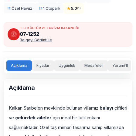
★
5.0
Özel Havuz
1 Otopark
(
1
)
T.C. KÜLTÜR VE TURİZM BAKANLIĞI
07-1252
Belgeyi Görüntüle
Açıklama
Fiyatlar
Uygunluk
Mesafeler
Yorum(1)
Açıklama
Kalkan Sarıbelen mevkiinde bulunan villamız
balayı
çiftleri
ve
çekirdek aileler
için ideal bir tatil imkanı
sağlamaktadır. Özel taş mimari tasarıma sahip villamızda