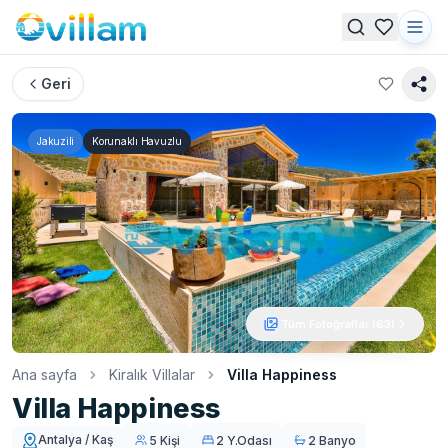
Geri
Jakuzili
Korunaklı Havuzlu
Tüm Fotoğraflar (
63
)
Ana sayfa
Kiralık Villalar
Villa Happiness
Villa Happiness
Antalya / Kaş
5 Kişi
2 Y.Odası
2 Banyo