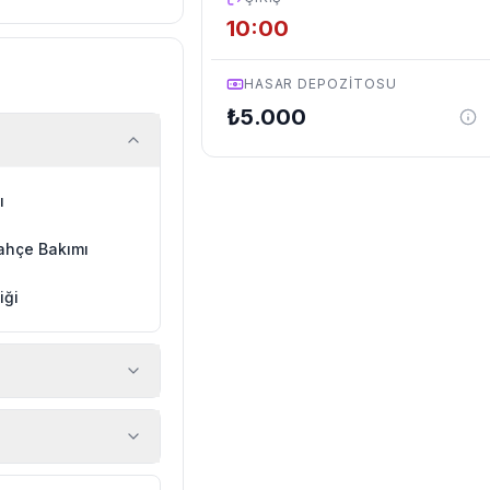
10:00
HASAR DEPOZITOSU
₺
5.000
ı
ahçe Bakımı
iği
 araç, rehberlik
ir.
zda düzenli olarak