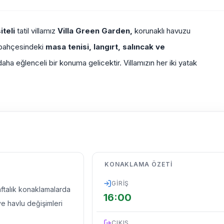
iteli
tatil villamız
Villa Green Garden,
korunaklı havuzu
 bahçesindeki
masa tenisi, langırt, salıncak ve
z daha eğlenceli bir konuma gelicektir. Villamızın her iki yatak
KONAKLAMA ÖZETI
GIRIŞ
haftalık konaklamalarda
16:00
ve havlu değişimleri
ÇIKIŞ