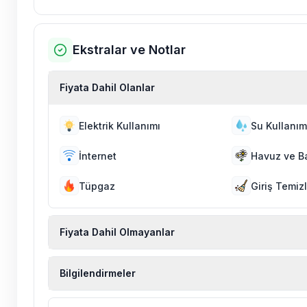
Ekstralar ve Notlar
Fiyata Dahil Olanlar
Elektrik Kullanımı
Su Kullanım
İnternet
Havuz ve B
Tüpgaz
Giriş Temizl
Fiyata Dahil Olmayanlar
Ekstra temizlik, ekstra yeni çarşaf ve havlu, kiralık
Bilgilendirmeler
hizmetleri, sağlık vs. sigortaları fiyatlara dahil değild
Doğa içerisinde konuma sahip olan tüm villalarımı