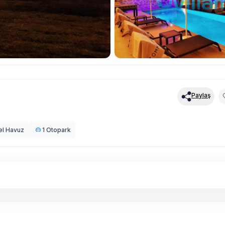
Paylaş
el Havuz
1 Otopark