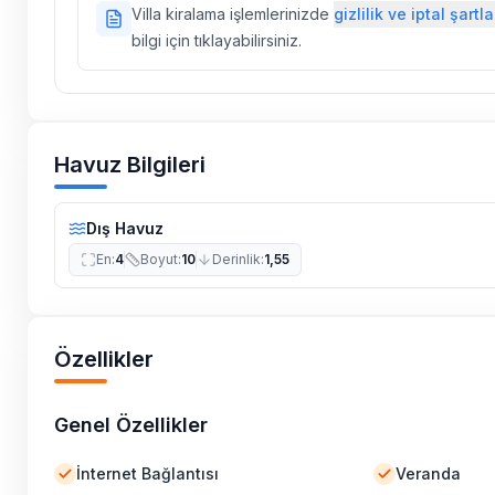
Villa kiralama işlemlerinizde
gizlilik ve iptal şartla
ilaçlama yapılmaktadır. Buna rağmen çevrede kel
bilgi için tıklayabilirsiniz.
vs. bulunma ihtimali vardır.
Villalarımızın bulunmuş olduğu bölgelerde dönemse
çalışmaları yapılabilmektedir. Bu çalışma nedeniyle
elektrik ve su kesintileri yaşanabilmektedir.
Havuz Bilgileri
Dış Havuz
En
:
4
Boyut
:
10
Derinlik
:
1,55
Özellikler
Genel Özellikler
İnternet Bağlantısı
Veranda