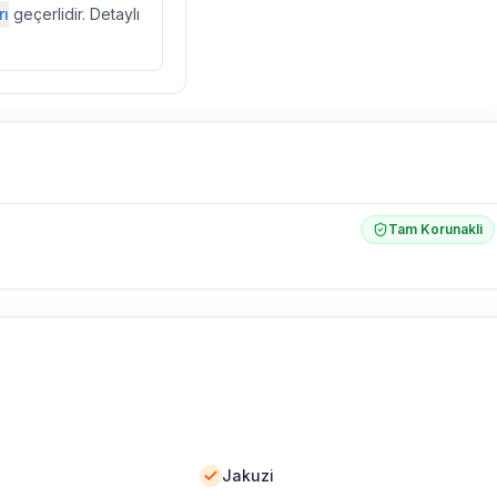
rı
geçerlidir. Detaylı
ebek, böcek, sinek
l olarak altyapı
 yol çalışması,
Tam Korunakli
Jakuzi