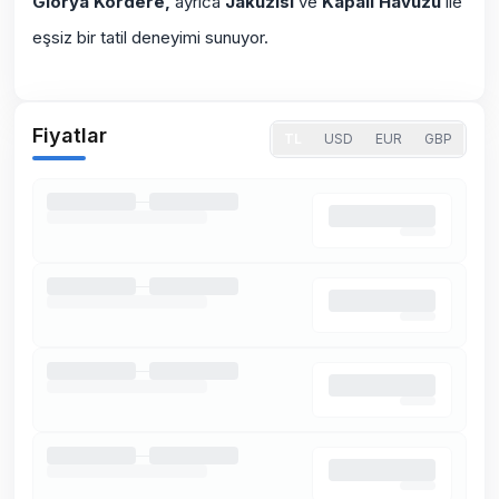
Glorya
Kördere,
ayrıca
Jakuzisi
ve
Kapalı Havuzu
ile
eşsiz bir tatil deneyimi sunuyor.
Fiyatlar
TL
USD
EUR
GBP