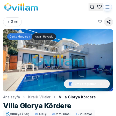
Geri
Deniz Manzaralı
Kapalı Havuzlu
Tüm Fotoğraflar (
32
)
Ana sayfa
Kiralık Villalar
Villa Glorya Kördere
Villa Glorya Kördere
Antalya / Kaş
4 Kişi
2 Y.Odası
2 Banyo