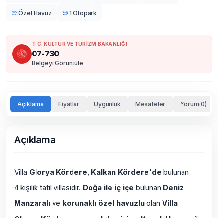
Özel Havuz
1 Otopark
T.C. KÜLTÜR VE TURİZM BAKANLIĞI
07-730
Belgeyi Görüntüle
Açıklama
Fiyatlar
Uygunluk
Mesafeler
Yorum(0)
Açıklama
Villa
Glorya
Kördere
,
Kalkan Kördere'de
bulunan
4 kişilik tatil villasıdır.
Doğa ile iç içe
bulunan
Deniz
Manzaralı
ve
korunaklı özel havuzlu
olan
Villa