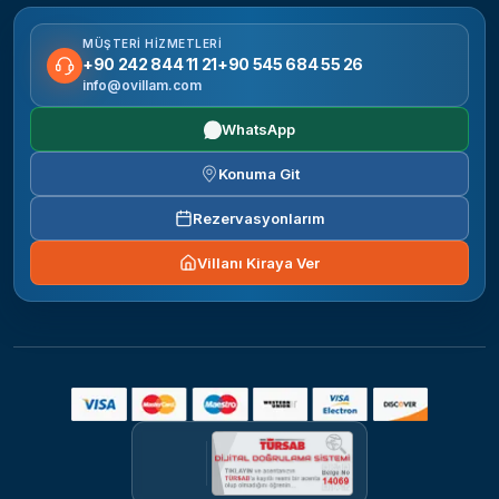
MÜŞTERI HIZMETLERI
+90 242 844 11 21
+90 545 684 55 26
info@ovillam.com
WhatsApp
Konuma Git
Rezervasyonlarım
Villanı Kiraya Ver