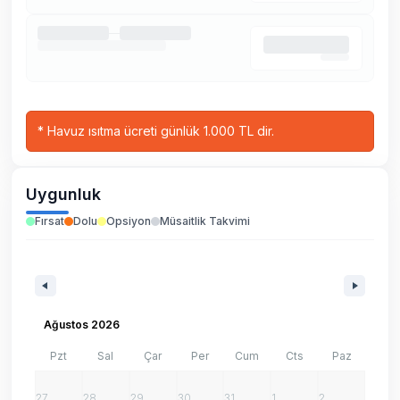
*
Havuz ısıtma ücreti günlük 1.000 TL dir.
Uygunluk
Fırsat
Dolu
Opsiyon
Müsaitlik Takvimi
Ağustos 2026
Pzt
Sal
Çar
Per
Cum
Cts
Paz
27
28
29
30
31
1
2