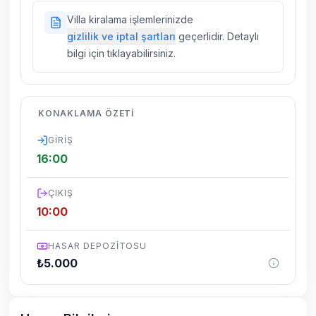
sigortaları fiyatlara dahil değildir.
Doğa içerisinde konuma sahip olan tüm
Villa kiralama işlemlerinizde
villalarımızda düzenli olarak ilaçlama
gizlilik ve iptal şartları
geçerlidir. Detaylı
yapılmaktadır. Buna rağmen çevrede
bilgi için tıklayabilirsiniz.
kelebek, böcek, sinek vs. bulunma ihtimali
vardır.
Villalarımızın bulunmuş olduğu bölgelerde
KONAKLAMA ÖZETI
dönemsel olarak altyapı çalışmaları
yapılabilmektedir. Bu çalışma nedeniyle yol
GIRIŞ
çalışması, elektrik ve su kesintileri
16:00
yaşanabilmektedir.
ÇIKIŞ
10:00
HASAR DEPOZITOSU
₺
5.000