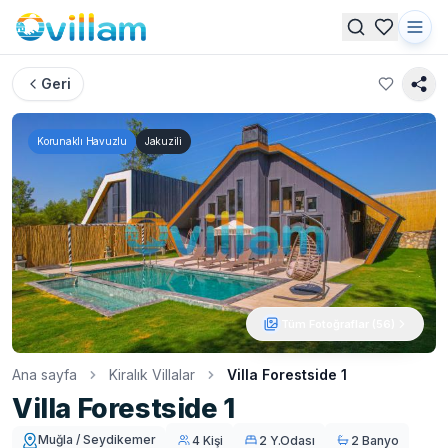
Geri
Korunaklı Havuzlu
Jakuzili
Tüm Fotoğraflar (
56
)
Ana sayfa
Kiralık Villalar
Villa Forestside 1
Villa Forestside 1
Muğla / Seydikemer
4 Kişi
2 Y.Odası
2 Banyo