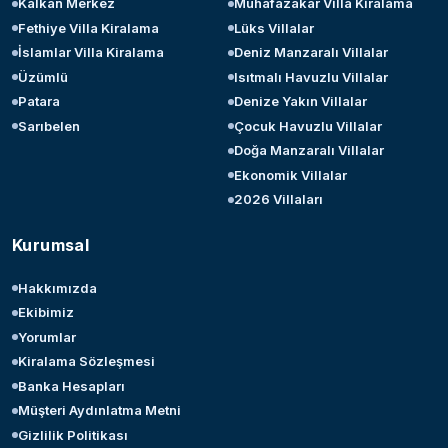
Kalkan Merkez
Muhafazakar Villa Kiralama
Fethiye Villa Kiralama
Lüks Villalar
İslamlar Villa Kiralama
Deniz Manzaralı Villalar
Üzümlü
Isıtmalı Havuzlu Villalar
Patara
Denize Yakın Villalar
Sarıbelen
Çocuk Havuzlu Villalar
Doğa Manzaralı Villalar
Ekonomik Villalar
2026 Villaları
Kurumsal
Hakkımızda
Ekibimiz
Yorumlar
Kiralama Sözleşmesi
Banka Hesapları
Müşteri Aydınlatma Metni
Gizlilik Politikası