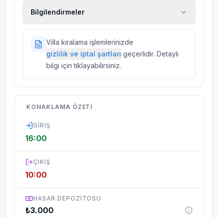
Ekstra temizlik, ekstra yeni çarşaf ve havlu,
Bilgilendirmeler
kiralık araç, rehberlik hizmetleri, sağlık vs.
sigortaları fiyatlara dahil değildir.
Doğa içerisinde konuma sahip olan tüm
Villa kiralama işlemlerinizde
villalarımızda düzenli olarak ilaçlama
gizlilik ve iptal şartları
geçerlidir. Detaylı
yapılmaktadır. Buna rağmen çevrede
bilgi için tıklayabilirsiniz.
kelebek, böcek, sinek vs. bulunma ihtimali
vardır.
Villalarımızın bulunmuş olduğu bölgelerde
KONAKLAMA ÖZETI
dönemsel olarak altyapı çalışmaları
yapılabilmektedir. Bu çalışma nedeniyle yol
GIRIŞ
çalışması, elektrik ve su kesintileri
16:00
yaşanabilmektedir.
ÇIKIŞ
10:00
HASAR DEPOZITOSU
₺
3.000