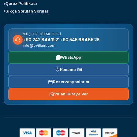
Çerez Politikası
Sıkça Sorulan Sorular
MÜŞTERI HIZMETLERI
+90 242 844 11 21
+90 545 684 55 26
info@ovillam.com
WhatsApp
Konuma Git
Rezervasyonlarım
Villanı Kiraya Ver