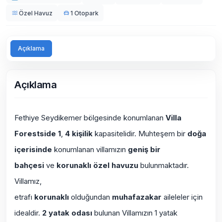
Özel Havuz
1 Otopark
Açıklama
Açıklama
Fethiye Seydikemer bölgesinde konumlanan
Villa
Forestside 1
,
4 kişilik
kapasitelidir. Muhteşem bir
doğa
içerisinde
konumlanan villamızın
geniş bir
bahçesi
ve
korunaklı özel havuzu
bulunmaktadır.
Villamız,
etrafı
korunaklı
olduğundan
muhafazakar
aileleler için
idealdir.
2 yatak odası
bulunan Villamızın 1 yatak