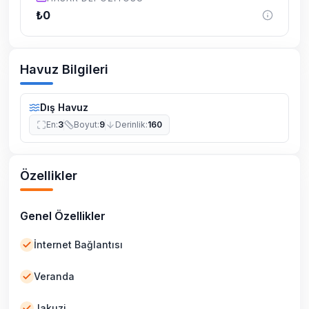
₺
0
Havuz Bilgileri
Dış Havuz
En
:
3
Boyut
:
9
Derinlik
:
160
Özellikler
Genel Özellikler
İnternet Bağlantısı
Veranda
Jakuzi