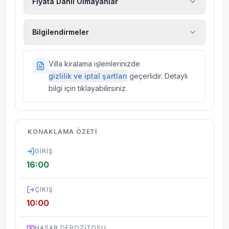
Fiyata Dahil Olmayanlar
Ekstra temizlik, ekstra yeni çarşaf ve havlu,
Bilgilendirmeler
kiralık araç, rehberlik hizmetleri, sağlık vs.
sigortaları fiyatlara dahil değildir.
Doğa içerisinde konuma sahip olan tüm
Villa kiralama işlemlerinizde
villalarımızda düzenli olarak ilaçlama
gizlilik ve iptal şartları
geçerlidir. Detaylı
yapılmaktadır. Buna rağmen çevrede
bilgi için tıklayabilirsiniz.
kelebek, böcek, sinek vs. bulunma ihtimali
vardır.
Villalarımızın bulunmuş olduğu bölgelerde
KONAKLAMA ÖZETI
dönemsel olarak altyapı çalışmaları
yapılabilmektedir. Bu çalışma nedeniyle yol
GIRIŞ
çalışması, elektrik ve su kesintileri
16:00
yaşanabilmektedir.
ÇIKIŞ
10:00
HASAR DEPOZITOSU