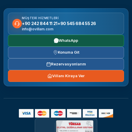
MÜŞTERI HIZMETLERI
+90 242 844 11 21
+90 545 684 55 26
info@ovillam.com
WhatsApp
Konuma Git
Rezervasyonlarım
Villanı Kiraya Ver