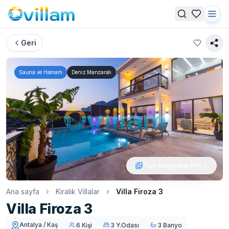
Geri
Sauna ve Hamam
Deniz Manzaralı
Tüm Fotoğraflar (
74
)
Ana sayfa
Kiralık Villalar
Villa Firoza 3
Villa Firoza 3
Antalya / Kaş
6 Kişi
3 Y.Odası
3 Banyo