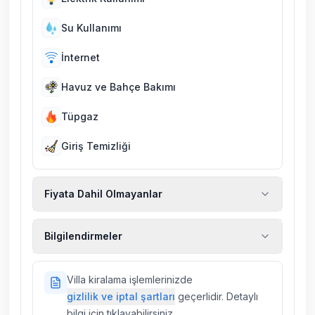
Su Kullanımı
İnternet
Havuz ve Bahçe Bakımı
Tüpgaz
Giriş Temizliği
Fiyata Dahil Olmayanlar
Ekstra temizlik, ekstra yeni çarşaf ve havlu,
Bilgilendirmeler
kiralık araç, rehberlik hizmetleri, sağlık vs.
sigortaları fiyatlara dahil değildir.
Doğa içerisinde konuma sahip olan tüm
Villa kiralama işlemlerinizde
villalarımızda düzenli olarak ilaçlama
gizlilik ve iptal şartları
geçerlidir. Detaylı
yapılmaktadır. Buna rağmen çevrede
bilgi için tıklayabilirsiniz.