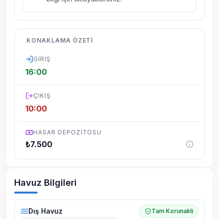
kelebek, böcek, sinek vs. bulunma ihtimali
vardır.
Villalarımızın bulunmuş olduğu bölgelerde
KONAKLAMA ÖZETI
dönemsel olarak altyapı çalışmaları
yapılabilmektedir. Bu çalışma nedeniyle yol
GIRIŞ
çalışması, elektrik ve su kesintileri
16:00
yaşanabilmektedir.
ÇIKIŞ
10:00
HASAR DEPOZITOSU
₺
7.500
Havuz Bilgileri
Dış Havuz
Tam Korunakli