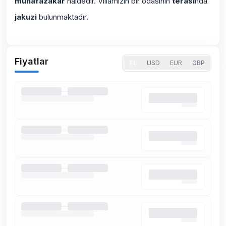
muhafazakar
haldedir. Villamızın bir odasının
terası
nda
jakuzi
bulunmaktadır.
Fiyatlar
TL
USD
EUR
GBP