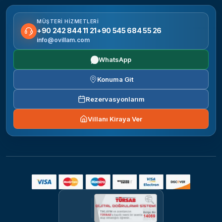
MÜŞTERI HIZMETLERI
+90 242 844 11 21
+90 545 684 55 26
info@ovillam.com
WhatsApp
Konuma Git
Rezervasyonlarım
Villanı Kiraya Ver