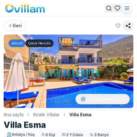
Geri
Jakuzili
Çocuk Havuzlu
Tüm Fotoğraflar (
37
)
Ana sayfa
Kiralık Villalar
Villa Esma
Villa Esma
Antalya / Kaş
6 Kişi
3 Y.Odası
3 Banyo