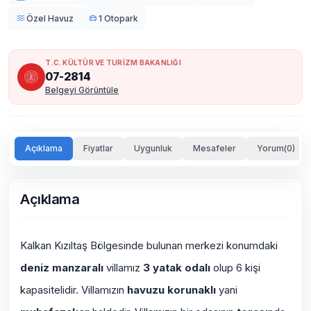
Özel Havuz
1 Otopark
T.C. KÜLTÜR VE TURİZM BAKANLIĞI
07-2814
Belgeyi Görüntüle
Açıklama
Fiyatlar
Uygunluk
Mesafeler
Yorum(0)
Açıklama
Kalkan Kızıltaş Bölgesinde bulunan merkezi konumdaki
deniz manzaralı
villamız
3 yatak odalı
olup 6 kişi
kapasitelidir. Villamızın
havuzu korunaklı
yani