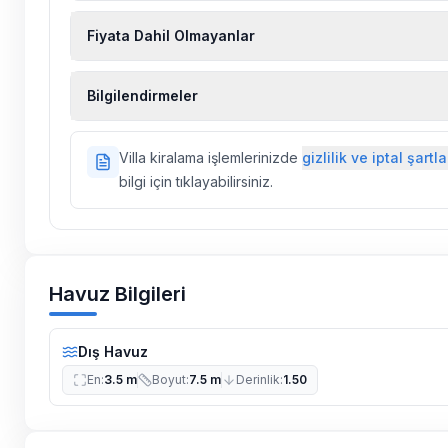
Fiyata Dahil Olmayanlar
Ekstra temizlik, ekstra yeni çarşaf ve havlu, kiralık
Bilgilendirmeler
hizmetleri, sağlık vs. sigortaları fiyatlara dahil değild
Doğa içerisinde konuma sahip olan tüm villalarımı
Villa kiralama işlemlerinizde
gizlilik ve iptal şartla
ilaçlama yapılmaktadır. Buna rağmen çevrede kel
bilgi için tıklayabilirsiniz.
vs. bulunma ihtimali vardır.
Villalarımızın bulunmuş olduğu bölgelerde dönemse
çalışmaları yapılabilmektedir. Bu çalışma nedeniyle
elektrik ve su kesintileri yaşanabilmektedir.
Havuz Bilgileri
Dış Havuz
En
:
3.5 m
Boyut
:
7.5 m
Derinlik
:
1.50