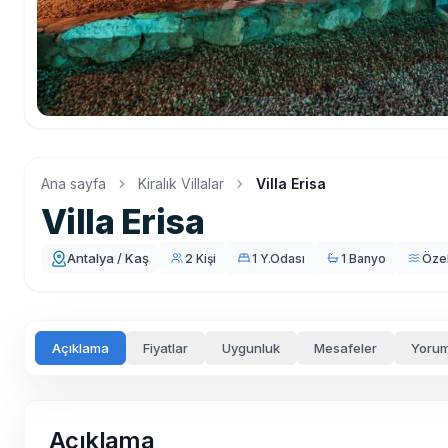
Ana sayfa
Kiralık Villalar
Villa Erisa
Villa Erisa
Antalya / Kaş
2 Kişi
1 Y.Odası
1 Banyo
Öze
Açıklama
Fiyatlar
Uygunluk
Mesafeler
Yorum
Açıklama