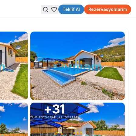
Teklif Al
Rezervasyonlarım
+
31
TÜM FOTOĞRAFLARI GÖSTER