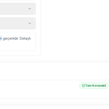
 araç, rehberlik
ir.
zda düzenli olarak
rı
geçerlidir. Detaylı
ebek, böcek, sinek
l olarak altyapı
 yol çalışması,
Tam Korunakli