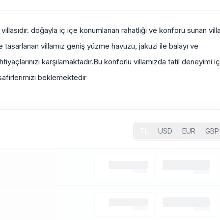
l villasıdır. doğayla iç içe konumlanan rahatlığı ve konforu sunan vill
lde tasarlanan villamız geniş yüzme havuzu, jakuzi ile balayı ve
htiyaçlarınızı karşılamaktadır.Bu konforlu villamızda tatil deneyimi iç
misafirlerimizi beklemektedir
TL
USD
EUR
GBP