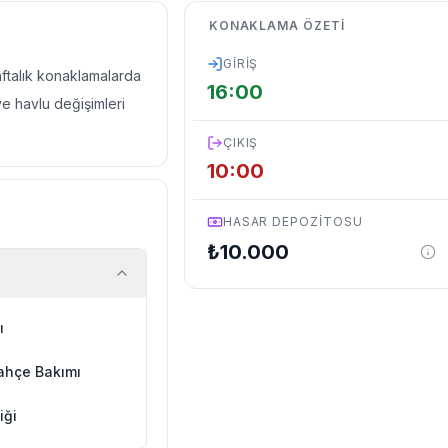
KONAKLAMA ÖZETI
GIRIŞ
haftalık konaklamalarda
16:00
ve havlu değişimleri
ÇIKIŞ
10:00
HASAR DEPOZITOSU
₺
10.000
ı
ahçe Bakımı
iği