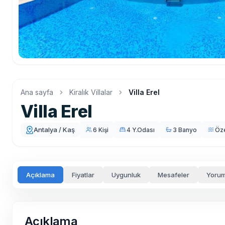
Ana sayfa
Kiralık Villalar
Villa Erel
Villa Erel
Antalya / Kaş
6 Kişi
4 Y.Odası
3 Banyo
Öz
Açıklama
Fiyatlar
Uygunluk
Mesafeler
Yorum
Açıklama