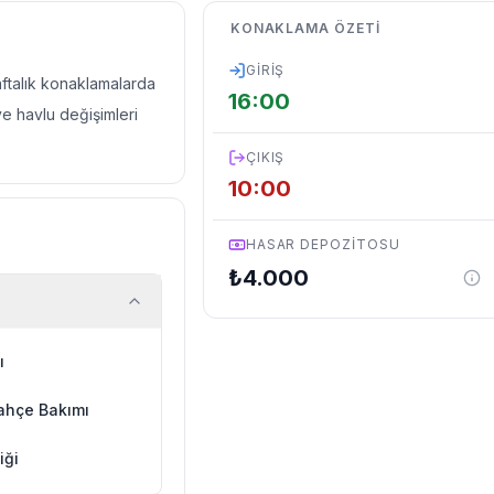
KONAKLAMA ÖZETI
GIRIŞ
haftalık konaklamalarda
16:00
ve havlu değişimleri
ÇIKIŞ
10:00
HASAR DEPOZITOSU
₺
4.000
ı
ahçe Bakımı
iği