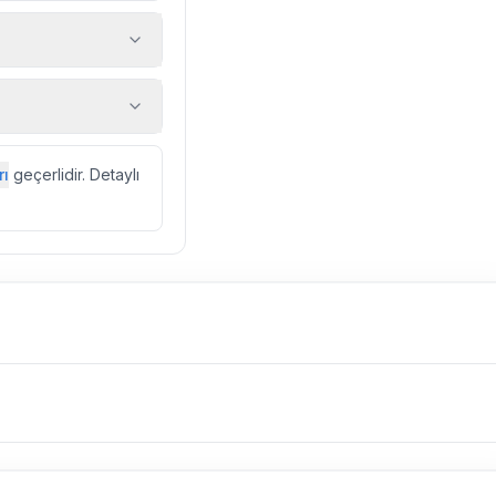
 araç, rehberlik
ir.
zda düzenli olarak
rı
geçerlidir. Detaylı
ebek, böcek, sinek
l olarak altyapı
 yol çalışması,