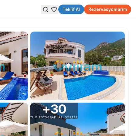
Teklif Al
Rezervasyonlarım
+
30
TÜM FOTOĞRAFLARI GÖSTER