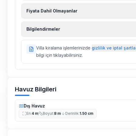
Fiyata Dahil Olmayanlar
Ekstra temizlik, ekstra yeni çarşaf ve havlu, kiralık
Bilgilendirmeler
hizmetleri, sağlık vs. sigortaları fiyatlara dahil değild
Doğa içerisinde konuma sahip olan tüm villalarımı
Villa kiralama işlemlerinizde
gizlilik ve iptal şartla
ilaçlama yapılmaktadır. Buna rağmen çevrede kel
bilgi için tıklayabilirsiniz.
vs. bulunma ihtimali vardır.
Villalarımızın bulunmuş olduğu bölgelerde dönemse
çalışmaları yapılabilmektedir. Bu çalışma nedeniyle
elektrik ve su kesintileri yaşanabilmektedir.
Havuz Bilgileri
Dış Havuz
En
:
4 m
Boyut
:
8 m
Derinlik
:
1.50 cm