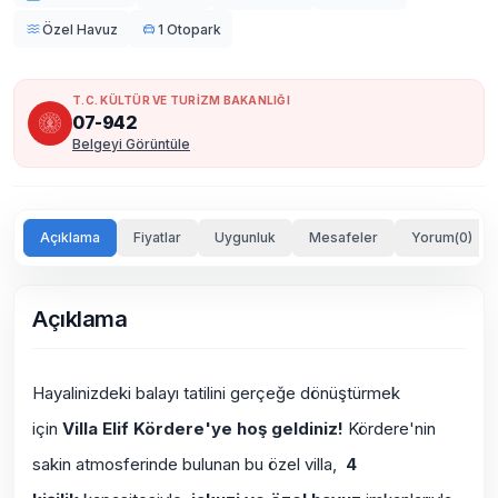
Özel Havuz
1 Otopark
T.C. KÜLTÜR VE TURİZM BAKANLIĞI
07-942
Belgeyi Görüntüle
Açıklama
Fiyatlar
Uygunluk
Mesafeler
Yorum(0)
Açıklama
Hayalinizdeki balayı tatilini gerçeğe dönüştürmek
için
Villa Elif Kördere'ye hoş geldiniz!
Kördere'nin
sakin atmosferinde bulunan bu özel villa,
4