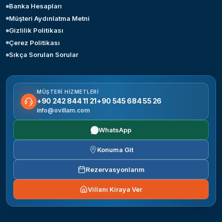
Banka Hesapları
Müşteri Aydınlatma Metni
Gizlilik Politikası
Çerez Politikası
Sıkça Sorulan Sorular
MÜŞTERI HIZMETLERI
+90 242 844 11 21
+90 545 684 55 26
info@ovillam.com
WhatsApp
Konuma Git
Rezervasyonlarım
Villanı Kiraya Ver