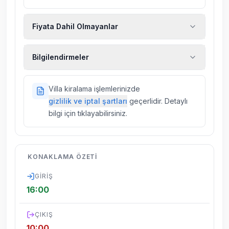
Fiyata Dahil Olmayanlar
Ekstra temizlik, ekstra yeni çarşaf ve havlu,
Bilgilendirmeler
kiralık araç, rehberlik hizmetleri, sağlık vs.
sigortaları fiyatlara dahil değildir.
Doğa içerisinde konuma sahip olan tüm
Villa kiralama işlemlerinizde
villalarımızda düzenli olarak ilaçlama
gizlilik ve iptal şartları
geçerlidir. Detaylı
yapılmaktadır. Buna rağmen çevrede
bilgi için tıklayabilirsiniz.
kelebek, böcek, sinek vs. bulunma ihtimali
vardır.
Villalarımızın bulunmuş olduğu bölgelerde
KONAKLAMA ÖZETI
dönemsel olarak altyapı çalışmaları
yapılabilmektedir. Bu çalışma nedeniyle yol
GIRIŞ
çalışması, elektrik ve su kesintileri
16:00
yaşanabilmektedir.
ÇIKIŞ
10:00