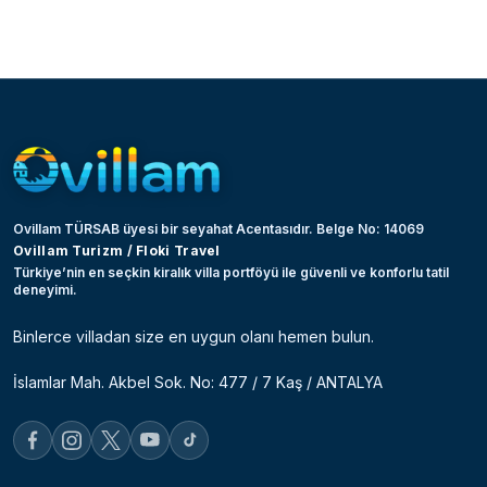
Ovillam TÜRSAB üyesi bir seyahat Acentasıdır. Belge No: 14069
Ovillam Turizm / Floki Travel
Türkiye’nin en seçkin kiralık villa portföyü ile güvenli ve konforlu tatil
deneyimi.
Binlerce villadan size en uygun olanı hemen bulun.
İslamlar Mah. Akbel Sok. No: 477 / 7 Kaş / ANTALYA