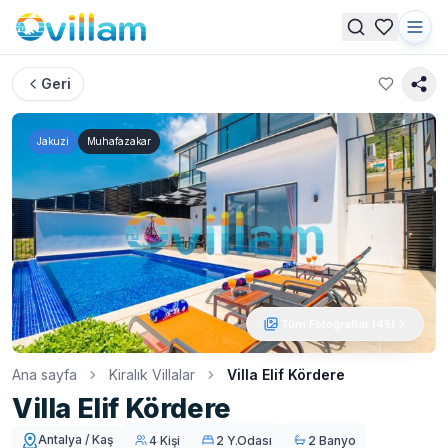
Geri
Jakuzi
Muhafazakar
Tüm Fotoğraflar (
45
)
Ana sayfa
Kiralık Villalar
Villa Elif Kördere
Villa Elif Kördere
Antalya / Kaş
4 Kişi
2 Y.Odası
2 Banyo