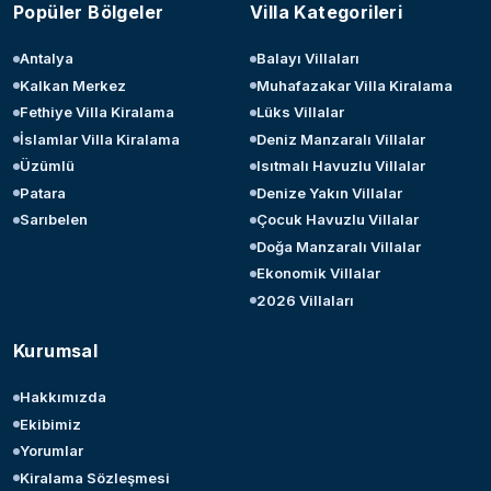
Popüler Bölgeler
Villa Kategorileri
Antalya
Balayı Villaları
Kalkan Merkez
Muhafazakar Villa Kiralama
Fethiye Villa Kiralama
Lüks Villalar
İslamlar Villa Kiralama
Deniz Manzaralı Villalar
Üzümlü
Isıtmalı Havuzlu Villalar
Patara
Denize Yakın Villalar
Sarıbelen
Çocuk Havuzlu Villalar
Doğa Manzaralı Villalar
Ekonomik Villalar
2026 Villaları
Kurumsal
Hakkımızda
Ekibimiz
Yorumlar
Kiralama Sözleşmesi