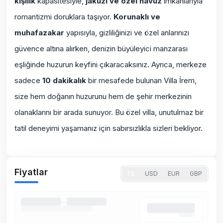
kişilik
kapasitesiyle,
jakuzi ve özel havuz
imkanlarıyla
romantizmi doruklara taşıyor.
Korunaklı ve
muhafazakar
yapısıyla, gizliliğinizi ve özel anlarınızı
güvence altına alırken, denizin büyüleyici manzarası
eşliğinde huzurun keyfini çıkaracaksınız. Ayrıca, merkeze
sadece
10 dakikalık
bir mesafede bulunan Villa İrem,
size hem doğanın huzurunu hem de şehir merkezinin
olanaklarını bir arada sunuyor. Bu özel villa, unutulmaz bir
tatil deneyimi yaşamanız için sabırsızlıkla sizleri bekliyor.
Fiyatlar
TL
USD
EUR
GBP