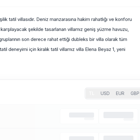
lik tatil villasıdır. Deniz manzarasına hakim rahatlığı ve konforu
ını karşılayacak şekilde tasarlanan villamız geniş yüzme havuzu,
gruplarının son derece rahat ettiği dubleks bir villa olarak tüm
til deneyimi için kiralık tatil villamız villa Elena Beyaz 1, yeni
TL
USD
EUR
GBP