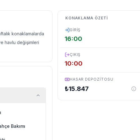
KONAKLAMA ÖZETI
GIRIŞ
haftalık konaklamalarda
16:00
ve havlu değişimleri
ÇIKIŞ
10:00
HASAR DEPOZITOSU
₺
15.847
ı
ahçe Bakımı
iği