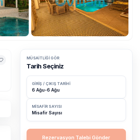
MÜSAITLIĞI GÖR
Tarih Seçiniz
GIRIŞ / ÇIKIŞ TARIHI
6 Ağu
-
6 Ağu
MISAFIR SAYISI
Misafir Sayısı
Rezervasyon Talebi Gönder