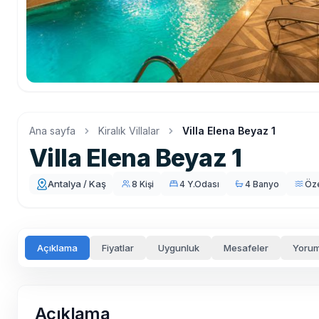
Ana sayfa
Kiralık Villalar
Villa Elena Beyaz 1
Villa Elena Beyaz 1
Antalya / Kaş
8 Kişi
4 Y.Odası
4 Banyo
Öz
Açıklama
Fiyatlar
Uygunluk
Mesafeler
Yorum
Açıklama