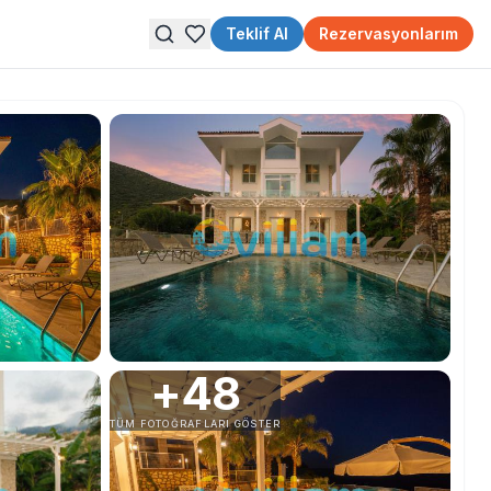
Teklif Al
Rezervasyonlarım
+
48
TÜM FOTOĞRAFLARI GÖSTER