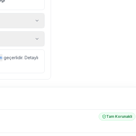
 araç, rehberlik
ir.
zda düzenli olarak
rı
geçerlidir. Detaylı
ebek, böcek, sinek
l olarak altyapı
 yol çalışması,
Tam Korunakli