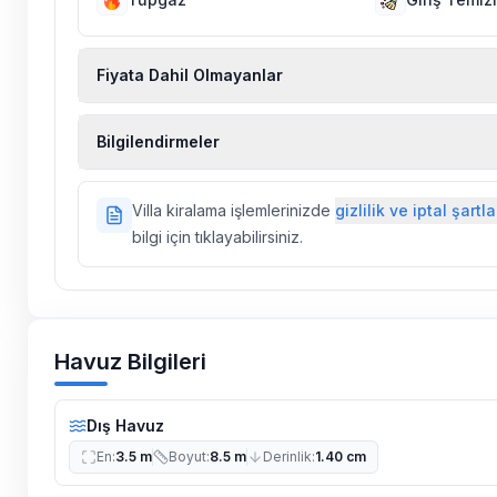
Fiyata Dahil Olmayanlar
Ekstra temizlik, ekstra yeni çarşaf ve havlu, kiralık
Bilgilendirmeler
hizmetleri, sağlık vs. sigortaları fiyatlara dahil değild
Doğa içerisinde konuma sahip olan tüm villalarımı
Villa kiralama işlemlerinizde
gizlilik ve iptal şartla
ilaçlama yapılmaktadır. Buna rağmen çevrede kel
bilgi için tıklayabilirsiniz.
vs. bulunma ihtimali vardır.
Villalarımızın bulunmuş olduğu bölgelerde dönemse
çalışmaları yapılabilmektedir. Bu çalışma nedeniyle
elektrik ve su kesintileri yaşanabilmektedir.
Havuz Bilgileri
Dış Havuz
En
:
3.5 m
Boyut
:
8.5 m
Derinlik
:
1.40 cm