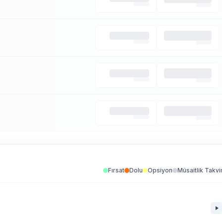
Fırsat
Dolu
Opsiyon
Müsaitlik Takvi