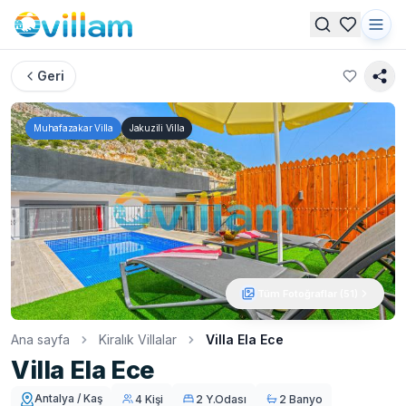
Geri
Muhafazakar Villa
Jakuzili Villa
Tüm Fotoğraflar (
51
)
Ana sayfa
Kiralık Villalar
Villa Ela Ece
Villa Ela Ece
Antalya / Kaş
4 Kişi
2 Y.Odası
2 Banyo