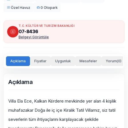
Özel Havuz
0 Otopark
T.C. KÜLTÜR VE TURİZM BAKANLIĞI
07-8436
Belgeyi Görüntüle
Açıklama
Fiyatlar
Uygunluk
Mesafeler
Yorum(0)
Açıklama
Villa Ela Ece, Kalkan Kördere mevkiinde yer alan 4 kişilik
muhafazakar
Doğa ile iç içe
Kiralık Tatil Villamız, siz tatil
severlerin tüm ihtiyaçlarını karşılayacak şekilde