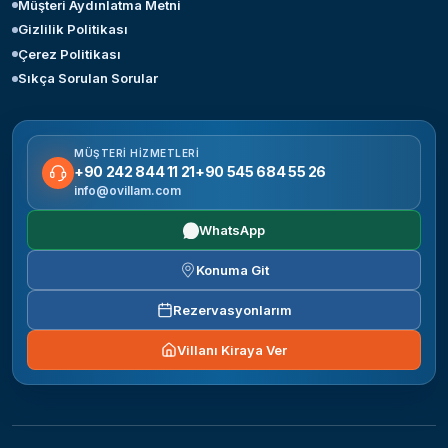
Müşteri Aydınlatma Metni
Gizlilik Politikası
Çerez Politikası
Sıkça Sorulan Sorular
MÜŞTERI HIZMETLERI
+90 242 844 11 21
+90 545 684 55 26
info@ovillam.com
WhatsApp
Konuma Git
Rezervasyonlarım
Villanı Kiraya Ver