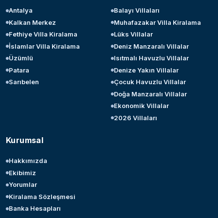
Antalya
Balayı Villaları
Kalkan Merkez
Muhafazakar Villa Kiralama
Fethiye Villa Kiralama
Lüks Villalar
İslamlar Villa Kiralama
Deniz Manzaralı Villalar
Üzümlü
Isıtmalı Havuzlu Villalar
Patara
Denize Yakın Villalar
Sarıbelen
Çocuk Havuzlu Villalar
Doğa Manzaralı Villalar
Ekonomik Villalar
2026 Villaları
Kurumsal
Hakkımızda
Ekibimiz
Yorumlar
Kiralama Sözleşmesi
Banka Hesapları