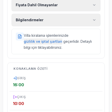
Fiyata Dahil Olmayanlar
Ekstra temizlik, ekstra yeni çarşaf ve havlu,
Bilgilendirmeler
kiralık araç, rehberlik hizmetleri, sağlık vs.
sigortaları fiyatlara dahil değildir.
Doğa içerisinde konuma sahip olan tüm
Villa kiralama işlemlerinizde
villalarımızda düzenli olarak ilaçlama
gizlilik ve iptal şartları
geçerlidir. Detaylı
yapılmaktadır. Buna rağmen çevrede
bilgi için tıklayabilirsiniz.
kelebek, böcek, sinek vs. bulunma ihtimali
vardır.
Villalarımızın bulunmuş olduğu bölgelerde
KONAKLAMA ÖZETI
dönemsel olarak altyapı çalışmaları
yapılabilmektedir. Bu çalışma nedeniyle yol
GIRIŞ
çalışması, elektrik ve su kesintileri
16:00
yaşanabilmektedir.
ÇIKIŞ
10:00