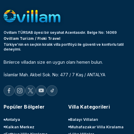
Ovillam TÜRSAB üyesi bir seyahat Acentasıdır. Belge No: 14069
Ovillam Turizm / Floki Travel
Türkiye’nin en seçkin kiralık villa portföyü ile güvenli ve konforlu tatil
deneyimi.
Binlerce villadan size en uygun olanı hemen bulun.
İslamlar Mah. Akbel Sok. No: 477 / 7 Kaş / ANTALYA
Popüler Bölgeler
Villa Kategorileri
Antalya
Balayı Villaları
Kalkan Merkez
Muhafazakar Villa Kiralama