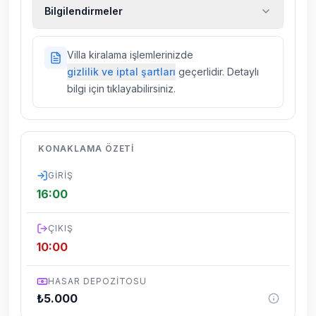
Ekstra temizlik, ekstra yeni çarşaf ve havlu,
Bilgilendirmeler
kiralık araç, rehberlik hizmetleri, sağlık vs.
sigortaları fiyatlara dahil değildir.
Doğa içerisinde konuma sahip olan tüm
Villa kiralama işlemlerinizde
villalarımızda düzenli olarak ilaçlama
gizlilik ve iptal şartları
geçerlidir. Detaylı
yapılmaktadır. Buna rağmen çevrede
bilgi için tıklayabilirsiniz.
kelebek, böcek, sinek vs. bulunma ihtimali
vardır.
Villalarımızın bulunmuş olduğu bölgelerde
KONAKLAMA ÖZETI
dönemsel olarak altyapı çalışmaları
yapılabilmektedir. Bu çalışma nedeniyle yol
GIRIŞ
çalışması, elektrik ve su kesintileri
16:00
yaşanabilmektedir.
ÇIKIŞ
10:00
HASAR DEPOZITOSU
₺
5.000