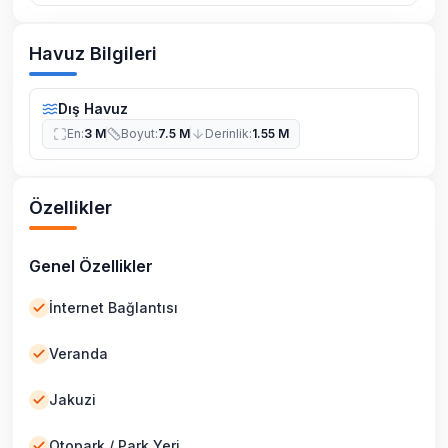
Havuz Bilgileri
Dış Havuz
En
:
3 M
Boyut
:
7.5 M
Derinlik
:
1.55 M
Özellikler
Genel Özellikler
İnternet Bağlantısı
Veranda
Jakuzi
Otopark / Park Yeri