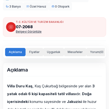
3 Banyo
Özel Havuz
0 Otopark
T.C. KÜLTÜR VE TURİZM BAKANLIĞI
07-2068
Belgeyi Görüntüle
Açıklama
Fiyatlar
Uygunluk
Mesafeler
Yorum(0)
Açıklama
Villa Duru Kaş,
Kaş Çukurbağ bölgesinde yer alan
3
yatak odalı
6 kişi kapasiteli
tatil
villası
dır.
Doğa
içerisinde
ki
konumu sayesinde ve
Jakuzisi
ile huzur