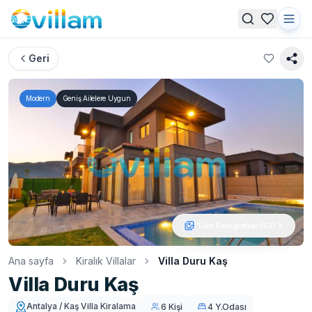
Geri
Modern
Geniş Ailelere Uygun
Tüm Fotoğraflar (
52
)
Ana sayfa
Kiralık Villalar
Villa Duru Kaş
Villa Duru Kaş
Antalya / Kaş Villa Kiralama
6 Kişi
4 Y.Odası