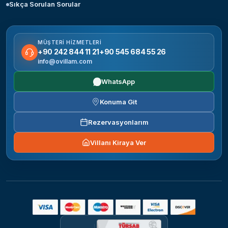
Sıkça Sorulan Sorular
MÜŞTERI HIZMETLERI
+90 242 844 11 21
+90 545 684 55 26
info@ovillam.com
WhatsApp
Konuma Git
Rezervasyonlarım
Villanı Kiraya Ver