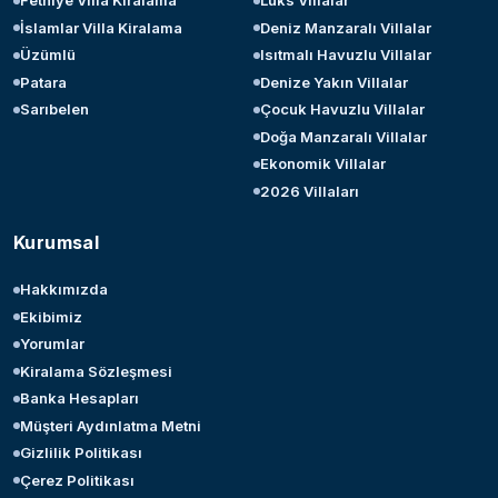
Fethiye Villa Kiralama
Lüks Villalar
İslamlar Villa Kiralama
Deniz Manzaralı Villalar
Üzümlü
Isıtmalı Havuzlu Villalar
Patara
Denize Yakın Villalar
Sarıbelen
Çocuk Havuzlu Villalar
Doğa Manzaralı Villalar
Ekonomik Villalar
2026 Villaları
Kurumsal
Hakkımızda
Ekibimiz
Yorumlar
Kiralama Sözleşmesi
Banka Hesapları
Müşteri Aydınlatma Metni
Gizlilik Politikası
Çerez Politikası