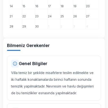
14
15
16
17
18
19
20
21
22
23
24
25
26
27
28
29
30
1
2
3
4
Bilmeniz Gerekenler
Genel Bilgiler
Villa temiz bir şekilde misafirlere teslim edilmekte ve
iki haftalık konaklamalarda birinci haftanın sonunda
temizlik yapılmaktadır. Nevresim ve havlu değişimleri
de bu temizlikler esnasında yapılmaktadır.