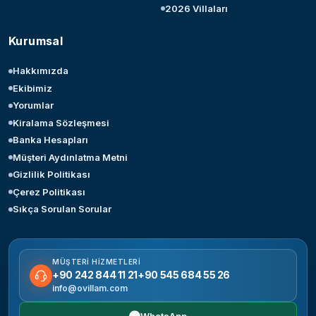
2026 Villaları
Kurumsal
Hakkımızda
Ekibimiz
Yorumlar
Kiralama Sözleşmesi
Banka Hesapları
Müşteri Aydınlatma Metni
Gizlilik Politikası
Çerez Politikası
Sıkça Sorulan Sorular
MÜŞTERI HIZMETLERI
+90 242 844 11 21
+90 545 684 55 26
info@ovillam.com
WhatsApp