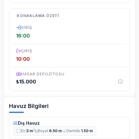
vardır.
Villalarımızın bulunmuş olduğu bölgelerde
KONAKLAMA ÖZETI
dönemsel olarak altyapı çalışmaları
yapılabilmektedir. Bu çalışma nedeniyle yol
GIRIŞ
çalışması, elektrik ve su kesintileri
16:00
yaşanabilmektedir.
ÇIKIŞ
10:00
HASAR DEPOZITOSU
₺
15.000
Havuz Bilgileri
Dış Havuz
En
:
3 m
Boyut
:
6.50 m
Derinlik
:
1.50 m