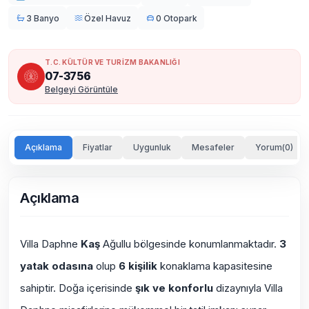
3 Banyo
Özel Havuz
0 Otopark
T.C. KÜLTÜR VE TURİZM BAKANLIĞI
07-3756
Belgeyi Görüntüle
Açıklama
Fiyatlar
Uygunluk
Mesafeler
Yorum(0)
Açıklama
Villa Daphne
Kaş
Ağullu
bölgesinde konumlanmaktadır.
3
yatak odasına
olup
6 kişilik
konaklama kapasitesine
sahiptir.
Doğa içerisinde
şık ve konforlu
dizaynıyla Villa