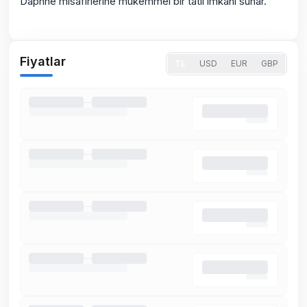
Daphne misafirlerine mükemmel bir tatil imkanı sunar.
Fiyatlar
TL
USD
EUR
GBP