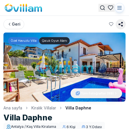
Geri
Özel Havuzlu Villa
Çocuk Oyun Alanı
Tüm Fotoğraflar (
99
)
Ana sayfa
Kiralık Villalar
Villa Daphne
Villa Daphne
Antalya / Kaş Villa Kiralama
6 Kişi
3 Y.Odası