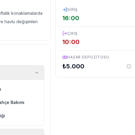
GIRIŞ
haftalık konaklamalarda
16:00
ve havlu değişimleri
ÇIKIŞ
10:00
HASAR DEPOZITOSU
₺
5.000
ı
ahçe Bakımı
iği