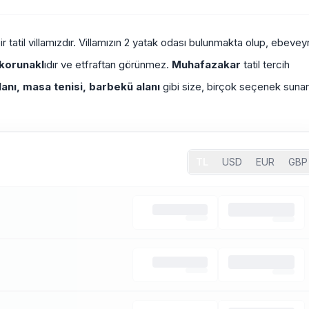
 bir tatil villamızdır. Villamızın 2 yatak odası bulunmakta olup, ebevey
orunakl
ıdır ve etfraftan görünmez.
Muhafazakar
tatil tercih
anı, masa tenisi, barbekü alanı
gibi size, birçok seçenek sunar
TL
USD
EUR
GBP