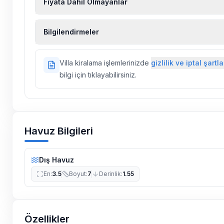
Fiyata Dahil Olmayanlar
Ekstra temizlik, ekstra yeni çarşaf ve havlu, kiralık
Bilgilendirmeler
hizmetleri, sağlık vs. sigortaları fiyatlara dahil değild
Doğa içerisinde konuma sahip olan tüm villalarımı
Villa kiralama işlemlerinizde
gizlilik ve iptal şartla
ilaçlama yapılmaktadır. Buna rağmen çevrede kel
bilgi için tıklayabilirsiniz.
vs. bulunma ihtimali vardır.
Villalarımızın bulunmuş olduğu bölgelerde dönemse
çalışmaları yapılabilmektedir. Bu çalışma nedeniyle
elektrik ve su kesintileri yaşanabilmektedir.
Havuz Bilgileri
Dış Havuz
En
:
3.5
Boyut
:
7
Derinlik
:
1.55
Özellikler