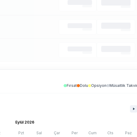
Fırsat
Dolu
Opsiyon
Müsaitlik Takvi
Eylül 2026
z
Pzt
Sal
Çar
Per
Cum
Cts
Paz