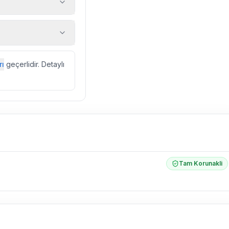
 araç, rehberlik
ir.
zda düzenli olarak
rı
geçerlidir. Detaylı
ebek, böcek, sinek
l olarak altyapı
 yol çalışması,
Tam Korunakli