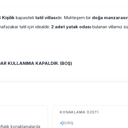
 Kişilik
kapasiteli
tatil villası
dır. Muhteşem bir
doğa manzarası
afazakar
tatil için idealdir.
2 adet yatak odası
bulanan villamız si
DAR KULLANIMA KAPALDIR. (BOŞ)
KONAKLAMA ÖZETI
GIRIŞ
haftalık konaklamalarda