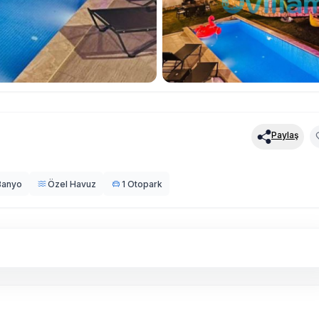
Paylaş
Banyo
Özel Havuz
1 Otopark