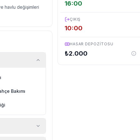
16:00
ve havlu değişimleri
ÇIKIŞ
10:00
HASAR DEPOZITOSU
₺
2.000
ı
ahçe Bakımı
iği