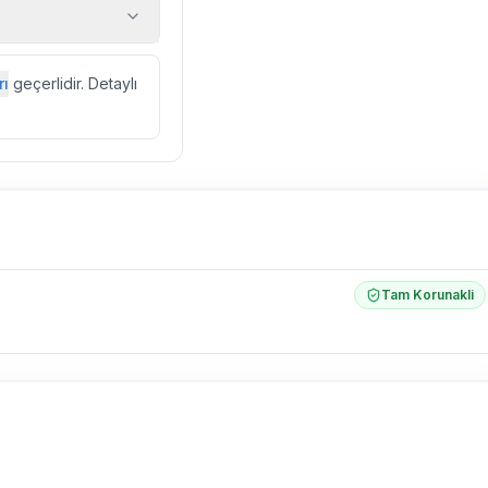
 araç, rehberlik
ir.
zda düzenli olarak
rı
geçerlidir. Detaylı
ebek, böcek, sinek
l olarak altyapı
 yol çalışması,
Tam Korunakli