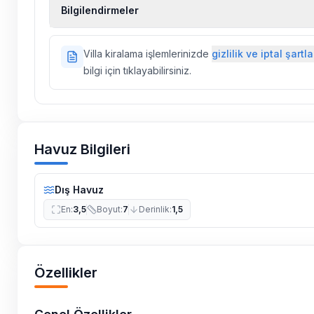
Ekstra temizlik, ekstra yeni çarşaf ve havlu, kiralık
Bilgilendirmeler
hizmetleri, sağlık vs. sigortaları fiyatlara dahil değild
Doğa içerisinde konuma sahip olan tüm villalarımı
Villa kiralama işlemlerinizde
gizlilik ve iptal şartla
ilaçlama yapılmaktadır. Buna rağmen çevrede kel
bilgi için tıklayabilirsiniz.
vs. bulunma ihtimali vardır.
Villalarımızın bulunmuş olduğu bölgelerde dönemse
çalışmaları yapılabilmektedir. Bu çalışma nedeniyle
elektrik ve su kesintileri yaşanabilmektedir.
Havuz Bilgileri
Dış Havuz
En
:
3,5
Boyut
:
7
Derinlik
:
1,5
Özellikler