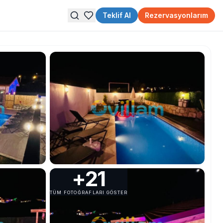
Teklif Al
Rezervasyonlarım
+
21
TÜM FOTOĞRAFLARI GÖSTER