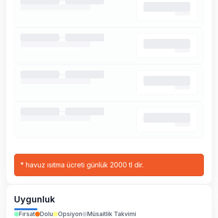
*
havuz ısıtma ücreti günlük 2000 tl dir.
Uygunluk
Fırsat
Dolu
Opsiyon
Müsaitlik Takvimi