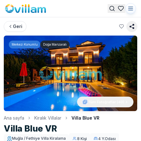
Geri
Merkezi Konumlu
Doğa Manzaralı
Tüm Fotoğraflar (
40
)
Ana sayfa
Kiralık Villalar
Villa Blue VR
Villa Blue VR
Muğla / Fethiye Villa Kiralama
8 Kişi
4 Y.Odası