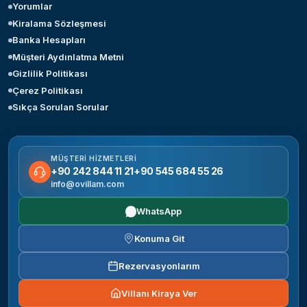
Yorumlar
Kiralama Sözleşmesi
Banka Hesapları
Müşteri Aydınlatma Metni
Gizlilik Politikası
Çerez Politikası
Sıkça Sorulan Sorular
MÜŞTERI HIZMETLERI
+90 242 844 11 21
+90 545 684 55 26
info@ovillam.com
WhatsApp
Konuma Git
Rezervasyonlarım
Villanı Kiraya Ver