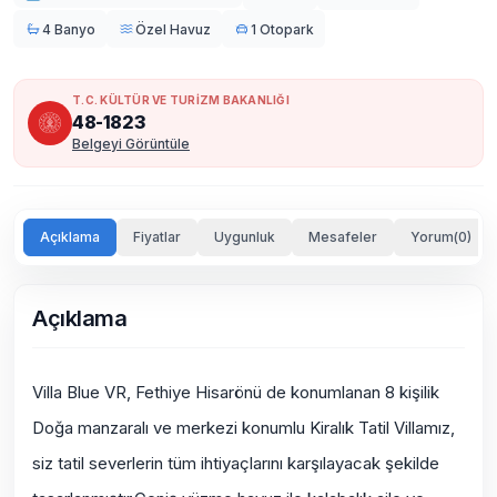
4 Banyo
Özel Havuz
1 Otopark
T.C. KÜLTÜR VE TURİZM BAKANLIĞI
48-1823
Belgeyi Görüntüle
Açıklama
Fiyatlar
Uygunluk
Mesafeler
Yorum(0)
Açıklama
Villa Blue VR, Fethiye Hisarönü de konumlanan 8 kişilik
Doğa manzaralı ve merkezi konumlu Kiralık Tatil Villamız,
siz tatil severlerin tüm ihtiyaçlarını karşılayacak şekilde