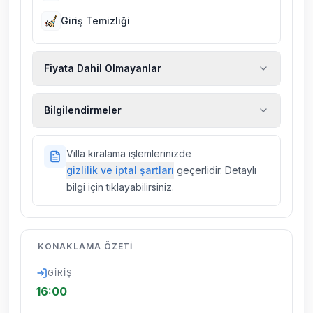
Giriş Temizliği
Fiyata Dahil Olmayanlar
Ekstra temizlik, ekstra yeni çarşaf ve havlu,
Bilgilendirmeler
kiralık araç, rehberlik hizmetleri, sağlık vs.
sigortaları fiyatlara dahil değildir.
Doğa içerisinde konuma sahip olan tüm
Villa kiralama işlemlerinizde
villalarımızda düzenli olarak ilaçlama
gizlilik ve iptal şartları
geçerlidir. Detaylı
yapılmaktadır. Buna rağmen çevrede
bilgi için tıklayabilirsiniz.
kelebek, böcek, sinek vs. bulunma ihtimali
vardır.
Villalarımızın bulunmuş olduğu bölgelerde
KONAKLAMA ÖZETI
dönemsel olarak altyapı çalışmaları
yapılabilmektedir. Bu çalışma nedeniyle yol
GIRIŞ
çalışması, elektrik ve su kesintileri
16:00
yaşanabilmektedir.