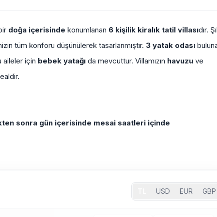
bir
doğa içerisinde
konumlanan
6 kişilik kiralık tatil villası
dır. Ş
imizin tüm konforu düşünülerek tasarlanmıştır.
3 yatak odası
bulun
aileler için
bebek yatağı
da mevcuttur. Villamızın
havuzu
ve
dealdir.
en sonra gün içerisinde mesai saatleri içinde
TL
USD
EUR
GBP