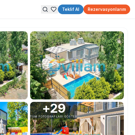
Teklif Al
Rezervasyonlarım
+
29
TÜM FOTOĞRAFLARI GÖSTER