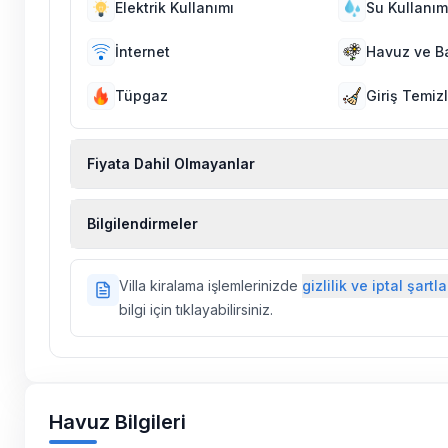
Elektrik Kullanımı
Su Kullanım
İnternet
Havuz ve B
Tüpgaz
Giriş Temizl
Fiyata Dahil Olmayanlar
Ekstra temizlik, ekstra yeni çarşaf ve havlu, kiralık
Bilgilendirmeler
hizmetleri, sağlık vs. sigortaları fiyatlara dahil değild
Doğa içerisinde konuma sahip olan tüm villalarımı
Villa kiralama işlemlerinizde
gizlilik ve iptal şartla
ilaçlama yapılmaktadır. Buna rağmen çevrede kel
bilgi için tıklayabilirsiniz.
vs. bulunma ihtimali vardır.
Villalarımızın bulunmuş olduğu bölgelerde dönemse
çalışmaları yapılabilmektedir. Bu çalışma nedeniyle
elektrik ve su kesintileri yaşanabilmektedir.
Havuz Bilgileri