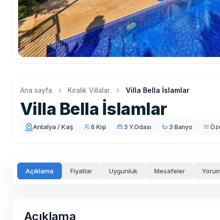
Ana sayfa
Kiralık Villalar
Villa Bella İslamlar
Villa Bella İslamlar
Antalya / Kaş
6 Kişi
3 Y.Odası
3 Banyo
Öz
Açıklama
Fiyatlar
Uygunluk
Mesafeler
Yorum
Açıklama