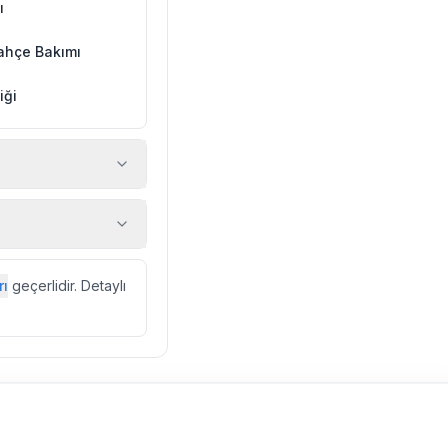
ı
ahçe Bakımı
iği
 araç, rehberlik
ir.
zda düzenli olarak
rı
geçerlidir. Detaylı
ebek, böcek, sinek
l olarak altyapı
 yol çalışması,