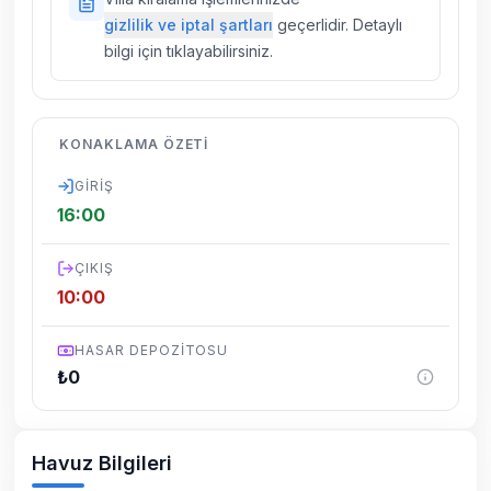
villalarımızda düzenli olarak ilaçlama
gizlilik ve iptal şartları
geçerlidir. Detaylı
yapılmaktadır. Buna rağmen çevrede
bilgi için tıklayabilirsiniz.
kelebek, böcek, sinek vs. bulunma ihtimali
vardır.
Villalarımızın bulunmuş olduğu bölgelerde
KONAKLAMA ÖZETI
dönemsel olarak altyapı çalışmaları
yapılabilmektedir. Bu çalışma nedeniyle yol
GIRIŞ
çalışması, elektrik ve su kesintileri
16:00
yaşanabilmektedir.
ÇIKIŞ
10:00
HASAR DEPOZITOSU
₺
0
Havuz Bilgileri