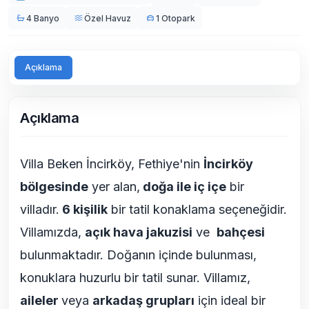
4 Banyo
Özel Havuz
1 Otopark
Açıklama
Açıklama
Villa Beken İncirköy, Fethiye'nin
İncirköy
bölgesinde
yer alan,
doğa ile iç içe
bir
villadır.
6 kişilik
bir tatil konaklama seçeneğidir.
Villamızda,
açık hava
jakuzisi
ve
bahçesi
bulunmaktadır. Doğanın içinde bulunması,
konuklara huzurlu bir tatil sunar. Villamız,
aileler
veya
arkadaş grupları
için ideal bir