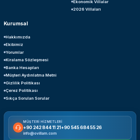
Ekonomik Villalar
2026 Villaları
Kurumsal
Hakkımızda
Ekibimiz
Yorumlar
Kiralama Sözleşmesi
Banka Hesapları
Müşteri Aydınlatma Metni
Gizlilik Politikası
Çerez Politikası
Sıkça Sorulan Sorular
MÜŞTERI HIZMETLERI
+90 242 844 11 21
+90 545 684 55 26
info@ovillam.com