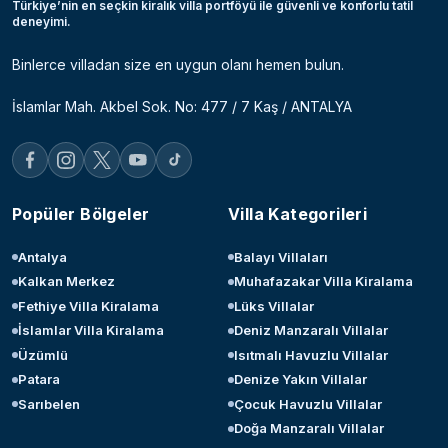
Türkiye’nin en seçkin kiralık villa portföyü ile güvenli ve konforlu tatil
deneyimi.
Binlerce villadan size en uygun olanı hemen bulun.
İslamlar Mah. Akbel Sok. No: 477 / 7 Kaş / ANTALYA
Popüler Bölgeler
Villa Kategorileri
Antalya
Balayı Villaları
Kalkan Merkez
Muhafazakar Villa Kiralama
Fethiye Villa Kiralama
Lüks Villalar
İslamlar Villa Kiralama
Deniz Manzaralı Villalar
Üzümlü
Isıtmalı Havuzlu Villalar
Patara
Denize Yakın Villalar
Sarıbelen
Çocuk Havuzlu Villalar
Doğa Manzaralı Villalar