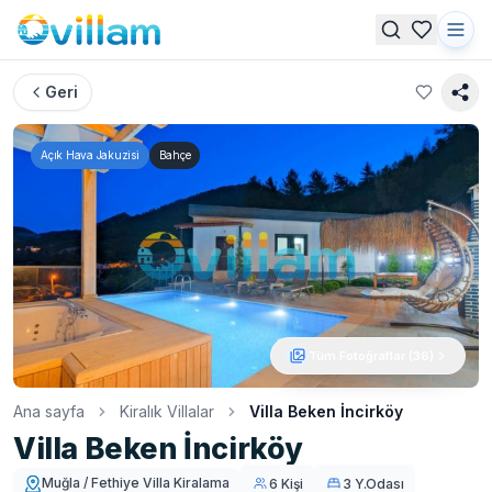
Geri
Açık Hava Jakuzisi
Bahçe
Tüm Fotoğraflar (
36
)
Ana sayfa
Kiralık Villalar
Villa Beken İncirköy
Villa Beken İncirköy
Muğla / Fethiye Villa Kiralama
6 Kişi
3 Y.Odası