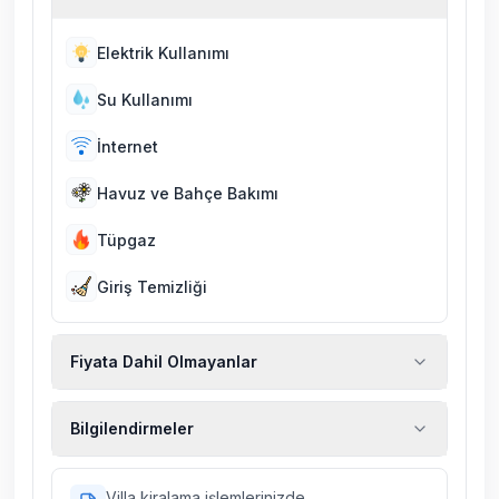
Elektrik Kullanımı
Su Kullanımı
İnternet
Havuz ve Bahçe Bakımı
Tüpgaz
Giriş Temizliği
Fiyata Dahil Olmayanlar
Ekstra temizlik, ekstra yeni çarşaf ve havlu,
Bilgilendirmeler
kiralık araç, rehberlik hizmetleri, sağlık vs.
sigortaları fiyatlara dahil değildir.
Doğa içerisinde konuma sahip olan tüm
Villa kiralama işlemlerinizde