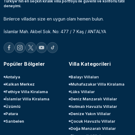
Türkiye’nin en seçkin kiralık villa portföyü ile güvenli ve konforlu tatil
deneyimi.
Binlerce villadan size en uygun olanı hemen bulun.
İslamlar Mah. Akbel Sok. No: 477 / 7 Kaş / ANTALYA
Popüler Bölgeler
Villa Kategorileri
Antalya
Balayı Villaları
Kalkan Merkez
Muhafazakar Villa Kiralama
Fethiye Villa Kiralama
Lüks Villalar
İslamlar Villa Kiralama
Deniz Manzaralı Villalar
Üzümlü
Isıtmalı Havuzlu Villalar
Patara
Denize Yakın Villalar
Sarıbelen
Çocuk Havuzlu Villalar
Doğa Manzaralı Villalar