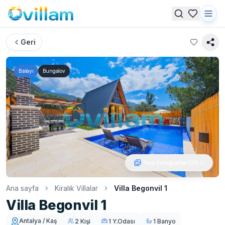
Geri
Balayı
Bungalov
Tüm Fotoğraflar (
31
)
Ana sayfa
Kiralık Villalar
Villa Begonvil 1
Villa Begonvil 1
Antalya / Kaş
2 Kişi
1 Y.Odası
1 Banyo