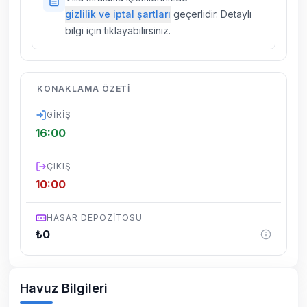
villalarımızda düzenli olarak ilaçlama
gizlilik ve iptal şartları
geçerlidir. Detaylı
yapılmaktadır. Buna rağmen çevrede
bilgi için tıklayabilirsiniz.
kelebek, böcek, sinek vs. bulunma ihtimali
vardır.
Villalarımızın bulunmuş olduğu bölgelerde
KONAKLAMA ÖZETI
dönemsel olarak altyapı çalışmaları
yapılabilmektedir. Bu çalışma nedeniyle yol
GIRIŞ
çalışması, elektrik ve su kesintileri
16:00
yaşanabilmektedir.
ÇIKIŞ
10:00
HASAR DEPOZITOSU
₺
0
Havuz Bilgileri