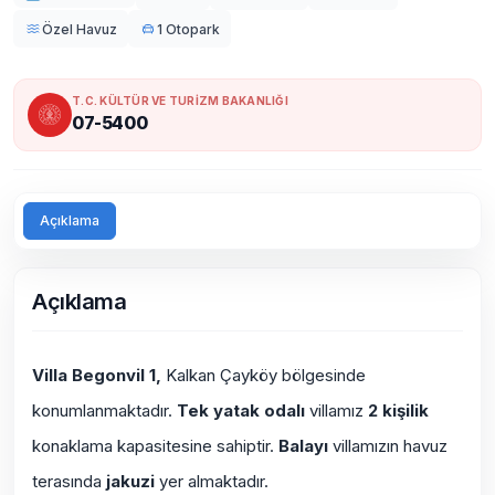
Özel Havuz
1 Otopark
T.C. KÜLTÜR VE TURİZM BAKANLIĞI
07-5400
Açıklama
Açıklama
Villa Begonvil 1,
Kalkan Çayköy bölgesinde
konumlanmaktadır.
Tek yatak odalı
villamız
2 kişilik
konaklama kapasitesine sahiptir.
Balayı
villamızın havuz
terasında
jakuzi
yer almaktadır.