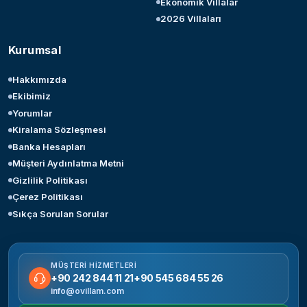
Ekonomik Villalar
2026 Villaları
Kurumsal
Hakkımızda
Ekibimiz
Yorumlar
Kiralama Sözleşmesi
Banka Hesapları
Müşteri Aydınlatma Metni
Gizlilik Politikası
Çerez Politikası
Sıkça Sorulan Sorular
MÜŞTERI HIZMETLERI
+90 242 844 11 21
+90 545 684 55 26
info@ovillam.com