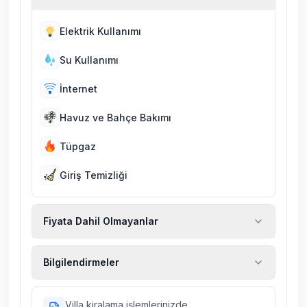
Elektrik Kullanımı
Su Kullanımı
İnternet
Havuz ve Bahçe Bakımı
Tüpgaz
Giriş Temizliği
Fiyata Dahil Olmayanlar
Ekstra temizlik, ekstra yeni çarşaf ve havlu,
Bilgilendirmeler
kiralık araç, rehberlik hizmetleri, sağlık vs.
sigortaları fiyatlara dahil değildir.
Doğa içerisinde konuma sahip olan tüm
Villa kiralama işlemlerinizde