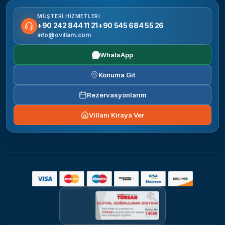
MÜŞTERI HIZMETLERI
+90 242 844 11 21
+90 545 684 55 26
info@ovillam.com
WhatsApp
Konuma Git
Rezervasyonlarım
Villanı Kiraya Ver