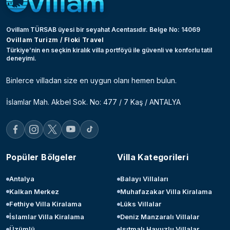
Ovillam TÜRSAB üyesi bir seyahat Acentasıdır. Belge No: 14069
Ovillam Turizm / Floki Travel
Türkiye’nin en seçkin kiralık villa portföyü ile güvenli ve konforlu tatil
deneyimi.
Binlerce villadan size en uygun olanı hemen bulun.
İslamlar Mah. Akbel Sok. No: 477 / 7 Kaş / ANTALYA
Popüler Bölgeler
Villa Kategorileri
Antalya
Balayı Villaları
Kalkan Merkez
Muhafazakar Villa Kiralama
Fethiye Villa Kiralama
Lüks Villalar
İslamlar Villa Kiralama
Deniz Manzaralı Villalar
Üzümlü
Isıtmalı Havuzlu Villalar