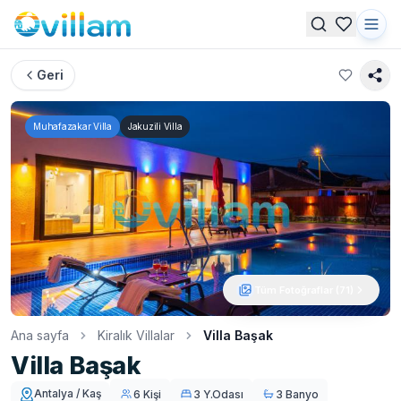
Geri
Muhafazakar Villa
Jakuzili Villa
Tüm Fotoğraflar (
71
)
Ana sayfa
Kiralık Villalar
Villa Başak
Villa Başak
Antalya / Kaş
6 Kişi
3 Y.Odası
3 Banyo