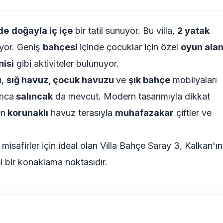
de
doğayla iç içe
bir tatil sunuyor. Bu villa,
2 yatak
yor. Geniş
bahçesi
içinde çocuklar için özel
oyun alan
isi
gibi aktiviteler bulunuyor.
ı
,
sığ havuz, çocuk havuzu
ve
şık bahçe
mobilyaları
rıca
salıncak
da mevcut. Modern tasarımıyla dikkat
en
korunaklı
havuz terasıyla
muhafazakar
çiftler ve
misafirler için ideal olan Villa Bahçe Saray 3, Kalkan'ın
l bir konaklama noktasıdır.