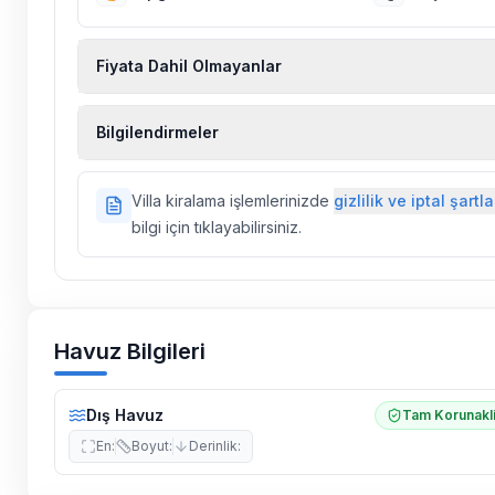
Fiyata Dahil Olmayanlar
Ekstra temizlik, ekstra yeni çarşaf ve havlu, kiralık
Bilgilendirmeler
hizmetleri, sağlık vs. sigortaları fiyatlara dahil değild
Doğa içerisinde konuma sahip olan tüm villalarımı
Villa kiralama işlemlerinizde
gizlilik ve iptal şartla
ilaçlama yapılmaktadır. Buna rağmen çevrede kel
bilgi için tıklayabilirsiniz.
vs. bulunma ihtimali vardır.
Villalarımızın bulunmuş olduğu bölgelerde dönemse
çalışmaları yapılabilmektedir. Bu çalışma nedeniyle
elektrik ve su kesintileri yaşanabilmektedir.
Havuz Bilgileri
Dış Havuz
Tam Korunakl
En
:
Boyut
:
Derinlik
: