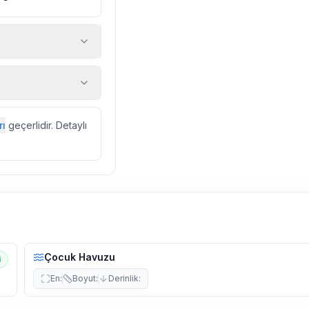
 araç, rehberlik
ir.
zda düzenli olarak
rı
geçerlidir. Detaylı
ebek, böcek, sinek
l olarak altyapı
 yol çalışması,
Çocuk Havuzu
i
En
:
Boyut
:
Derinlik
: