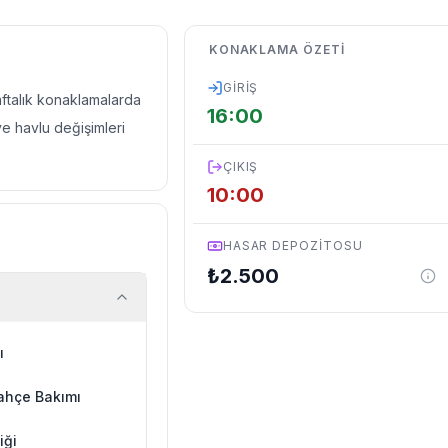
KONAKLAMA ÖZETI
GIRIŞ
haftalık konaklamalarda
16:00
ve havlu değişimleri
ÇIKIŞ
10:00
HASAR DEPOZITOSU
₺
2.500
ı
ahçe Bakımı
iği