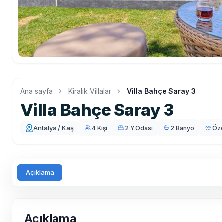
Ana sayfa
Kiralık Villalar
Villa Bahçe Saray 3
Villa Bahçe Saray 3
Antalya / Kaş
4 Kişi
2 Y.Odası
2 Banyo
Öz
Açıklama
Açıklama