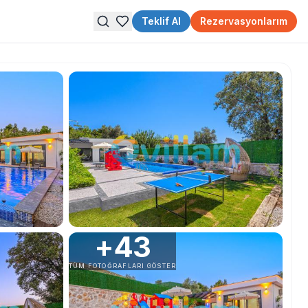
Teklif Al
Rezervasyonlarım
+
43
TÜM FOTOĞRAFLARI GÖSTER