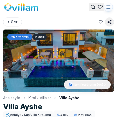
Geri
Deniz Manzaralı
Jakuzili
Tüm Fotoğraflar (
40
)
Ana sayfa
Kiralık Villalar
Villa Ayshe
Villa Ayshe
Antalya / Kaş Villa Kiralama
4 Kişi
2 Y.Odası