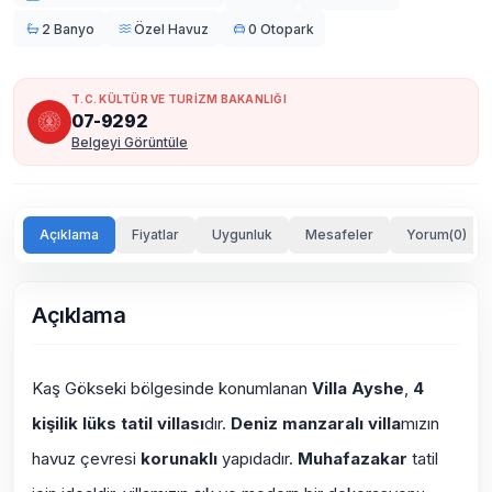
2 Banyo
Özel Havuz
0 Otopark
T.C. KÜLTÜR VE TURİZM BAKANLIĞI
07-9292
Belgeyi Görüntüle
Açıklama
Fiyatlar
Uygunluk
Mesafeler
Yorum(0)
Açıklama
Kaş Gökseki bölgesinde konumlanan
Villa Ayshe
,
4
kişilik
lüks tatil villası
dır.
Deniz manzaralı villa
mızın
havuz çevresi
korunaklı
yapıdadır.
Muhafazakar
tatil