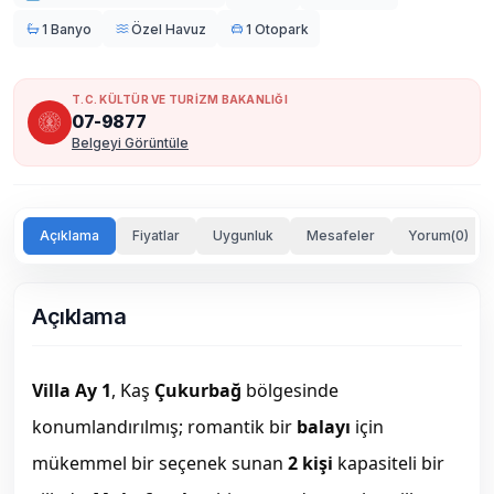
1 Banyo
Özel Havuz
1 Otopark
T.C. KÜLTÜR VE TURİZM BAKANLIĞI
07-9877
Belgeyi Görüntüle
Açıklama
Fiyatlar
Uygunluk
Mesafeler
Yorum(0)
Açıklama
Villa Ay 1
, Kaş
Çukurbağ
bölgesinde
konumlandırılmış; romantik bir
balayı
için
mükemmel bir seçenek sunan
2 kişi
kapasiteli bir