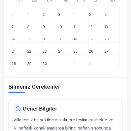
Pzt
Sal
Çar
Per
Cum
Cts
Paz
31
1
2
3
4
5
6
7
8
9
10
11
12
13
14
15
16
17
18
19
20
21
22
23
24
25
26
27
28
29
30
1
2
3
4
Bilmeniz Gerekenler
Genel Bilgiler
Villa temiz bir şekilde misafirlere teslim edilmekte ve
iki haftalık konaklamalarda birinci haftanın sonunda