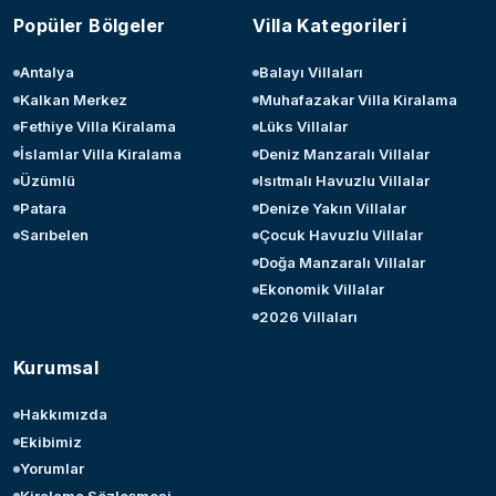
Popüler Bölgeler
Villa Kategorileri
Antalya
Balayı Villaları
Kalkan Merkez
Muhafazakar Villa Kiralama
Fethiye Villa Kiralama
Lüks Villalar
İslamlar Villa Kiralama
Deniz Manzaralı Villalar
Üzümlü
Isıtmalı Havuzlu Villalar
Patara
Denize Yakın Villalar
Sarıbelen
Çocuk Havuzlu Villalar
Doğa Manzaralı Villalar
Ekonomik Villalar
2026 Villaları
Kurumsal
Hakkımızda
Ekibimiz
Yorumlar
Kiralama Sözleşmesi