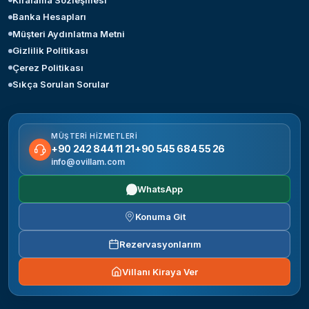
Banka Hesapları
Müşteri Aydınlatma Metni
Gizlilik Politikası
Çerez Politikası
Sıkça Sorulan Sorular
MÜŞTERI HIZMETLERI
+90 242 844 11 21
+90 545 684 55 26
info@ovillam.com
WhatsApp
Konuma Git
Rezervasyonlarım
Villanı Kiraya Ver