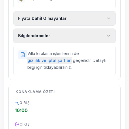
Fiyata Dahil Olmayanlar
Ekstra temizlik, ekstra yeni çarşaf ve havlu,
Bilgilendirmeler
kiralık araç, rehberlik hizmetleri, sağlık vs.
sigortaları fiyatlara dahil değildir.
Doğa içerisinde konuma sahip olan tüm
Villa kiralama işlemlerinizde
villalarımızda düzenli olarak ilaçlama
gizlilik ve iptal şartları
geçerlidir. Detaylı
yapılmaktadır. Buna rağmen çevrede
bilgi için tıklayabilirsiniz.
kelebek, böcek, sinek vs. bulunma ihtimali
vardır.
Villalarımızın bulunmuş olduğu bölgelerde
KONAKLAMA ÖZETI
dönemsel olarak altyapı çalışmaları
yapılabilmektedir. Bu çalışma nedeniyle yol
GIRIŞ
çalışması, elektrik ve su kesintileri
16:00
yaşanabilmektedir.
ÇIKIŞ