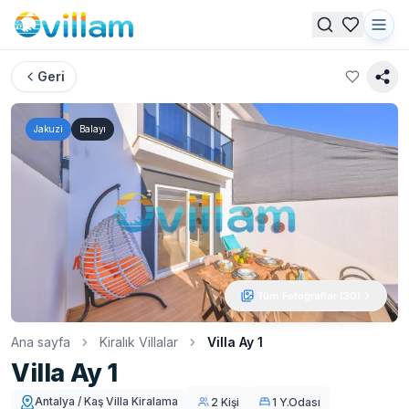
Geri
Jakuzi
Balayı
Tüm Fotoğraflar (
30
)
Ana sayfa
Kiralık Villalar
Villa Ay 1
Villa Ay 1
Antalya / Kaş Villa Kiralama
2 Kişi
1 Y.Odası