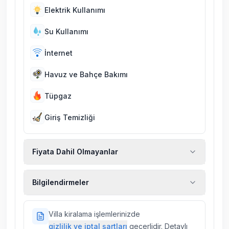
Elektrik Kullanımı
Su Kullanımı
İnternet
Havuz ve Bahçe Bakımı
Tüpgaz
Giriş Temizliği
Fiyata Dahil Olmayanlar
Ekstra temizlik, ekstra yeni çarşaf ve havlu,
Bilgilendirmeler
kiralık araç, rehberlik hizmetleri, sağlık vs.
sigortaları fiyatlara dahil değildir.
Doğa içerisinde konuma sahip olan tüm
Villa kiralama işlemlerinizde
villalarımızda düzenli olarak ilaçlama
gizlilik ve iptal şartları
geçerlidir. Detaylı