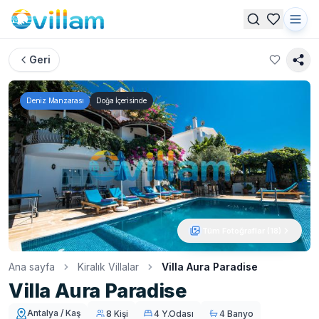
Geri
Deniz Manzarası
Doğa İçerisinde
Tüm Fotoğraflar (
18
)
Ana sayfa
Kiralık Villalar
Villa Aura Paradise
Villa Aura Paradise
Antalya / Kaş
8 Kişi
4 Y.Odası
4 Banyo