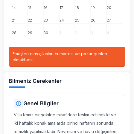
14
15
16
17
18
19
20
21
22
23
24
25
26
27
28
29
30
1
2
3
4
*
müşteri giriş çıkışları cumartesi ve pazar günleri
olmaktadır
Bilmeniz Gerekenler
Genel Bilgiler
Villa temiz bir şekilde misafirlere teslim edilmekte ve
iki haftalık konaklamalarda birinci haftanın sonunda
temizlik yapılmaktadır. Nevresim ve havlu değişimleri