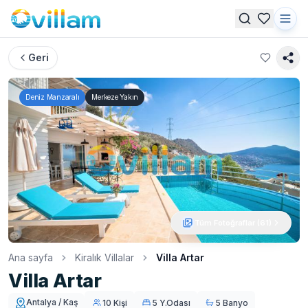
Geri
Deniz Manzaralı
Merkeze Yakın
Tüm Fotoğraflar (
61
)
Ana sayfa
Kiralık Villalar
Villa Artar
Villa Artar
Antalya / Kaş
10 Kişi
5 Y.Odası
5 Banyo