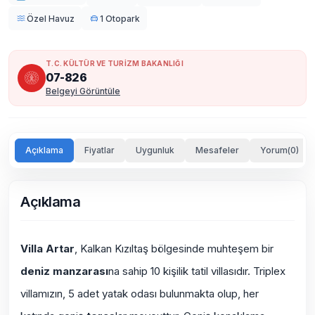
Özel Havuz
1 Otopark
T.C. KÜLTÜR VE TURİZM BAKANLIĞI
07-826
Belgeyi Görüntüle
Açıklama
Fiyatlar
Uygunluk
Mesafeler
Yorum(0)
Açıklama
Villa Artar
, Kalkan Kızıltaş bölgesinde muhteşem bir
deniz manzarası
na sahip 10 kişilik tatil villasıdır. Triplex
villamızın, 5 adet yatak odası bulunmakta olup, her