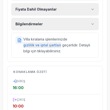
Fiyata Dahil Olmayanlar
Ekstra temizlik, ekstra yeni çarşaf ve havlu,
Bilgilendirmeler
kiralık araç, rehberlik hizmetleri, sağlık vs.
sigortaları fiyatlara dahil değildir.
Doğa içerisinde konuma sahip olan tüm
Villa kiralama işlemlerinizde
villalarımızda düzenli olarak ilaçlama
gizlilik ve iptal şartları
geçerlidir. Detaylı
yapılmaktadır. Buna rağmen çevrede
bilgi için tıklayabilirsiniz.
kelebek, böcek, sinek vs. bulunma ihtimali
vardır.
Villalarımızın bulunmuş olduğu bölgelerde
KONAKLAMA ÖZETI
dönemsel olarak altyapı çalışmaları
yapılabilmektedir. Bu çalışma nedeniyle yol
GIRIŞ
çalışması, elektrik ve su kesintileri
16:00
yaşanabilmektedir.
ÇIKIŞ
10:00