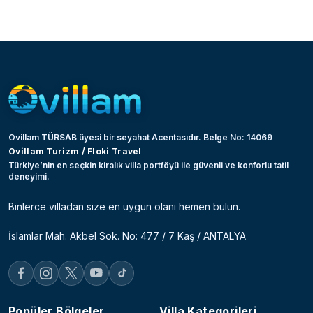
Ovillam TÜRSAB üyesi bir seyahat Acentasıdır. Belge No: 14069
Ovillam Turizm / Floki Travel
Türkiye’nin en seçkin kiralık villa portföyü ile güvenli ve konforlu tatil
deneyimi.
Binlerce villadan size en uygun olanı hemen bulun.
İslamlar Mah. Akbel Sok. No: 477 / 7 Kaş / ANTALYA
Popüler Bölgeler
Villa Kategorileri