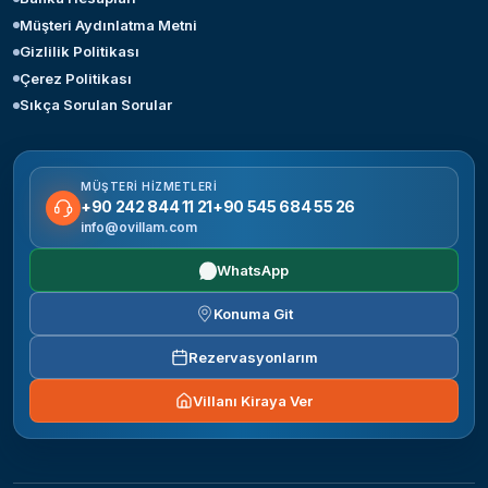
Müşteri Aydınlatma Metni
Gizlilik Politikası
Çerez Politikası
Sıkça Sorulan Sorular
MÜŞTERI HIZMETLERI
+90 242 844 11 21
+90 545 684 55 26
info@ovillam.com
WhatsApp
Konuma Git
Rezervasyonlarım
Villanı Kiraya Ver