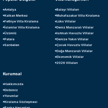
Antalya
Balayı Villaları
Kalkan Merkez
Muhafazakar Villa Kiralama
Fethiye Villa Kiralama
Lüks Villalar
İslamlar Villa Kiralama
Deniz Manzaralı Villalar
Üzümlü
Isıtmalı Havuzlu Villalar
Patara
Denize Yakın Villalar
Sarıbelen
Çocuk Havuzlu Villalar
Doğa Manzaralı Villalar
Ekonomik Villalar
2026 Villaları
Kurumsal
Hakkımızda
Ekibimiz
Yorumlar
Kiralama Sözleşmesi
Banka Hesapları