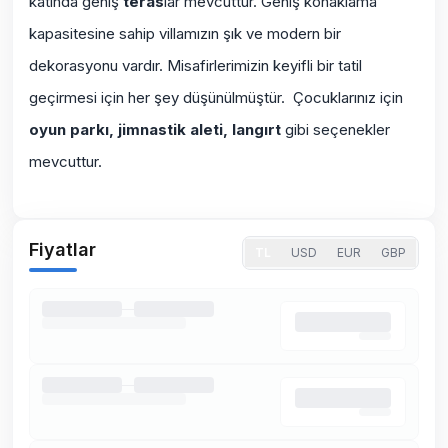
katında geniş
teras
lar mevcuttur. Geniş konaklama
kapasitesine sahip villamızın şık ve modern bir
dekorasyonu vardır. Misafirlerimizin keyifli bir tatil
geçirmesi için her şey düşünülmüştür. Çocuklarınız için
oyun parkı, jimnastik aleti, langırt
gibi seçenekler
mevcuttur.
Fiyatlar
TL
USD
EUR
GBP