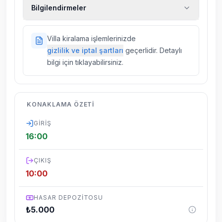
Ekstra temizlik, ekstra yeni çarşaf ve havlu,
Bilgilendirmeler
kiralık araç, rehberlik hizmetleri, sağlık vs.
sigortaları fiyatlara dahil değildir.
Doğa içerisinde konuma sahip olan tüm
Villa kiralama işlemlerinizde
villalarımızda düzenli olarak ilaçlama
gizlilik ve iptal şartları
geçerlidir. Detaylı
yapılmaktadır. Buna rağmen çevrede
bilgi için tıklayabilirsiniz.
kelebek, böcek, sinek vs. bulunma ihtimali
vardır.
Villalarımızın bulunmuş olduğu bölgelerde
KONAKLAMA ÖZETI
dönemsel olarak altyapı çalışmaları
yapılabilmektedir. Bu çalışma nedeniyle yol
GIRIŞ
çalışması, elektrik ve su kesintileri
16:00
yaşanabilmektedir.
ÇIKIŞ
10:00
HASAR DEPOZITOSU
₺
5.000