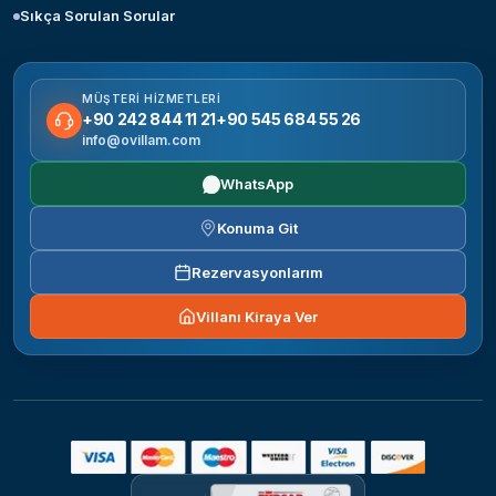
Sıkça Sorulan Sorular
MÜŞTERI HIZMETLERI
+90 242 844 11 21
+90 545 684 55 26
info@ovillam.com
WhatsApp
Konuma Git
Rezervasyonlarım
Villanı Kiraya Ver