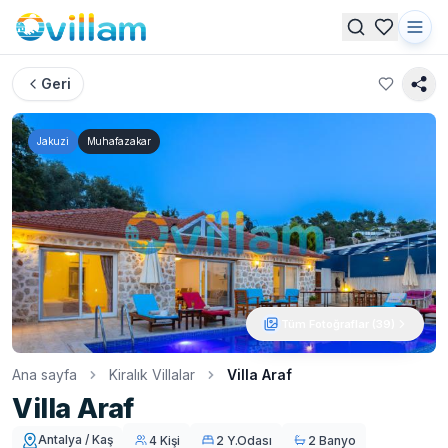
Geri
Jakuzi
Muhafazakar
Tüm Fotoğraflar (
39
)
Ana sayfa
Kiralık Villalar
Villa Araf
Villa Araf
Antalya / Kaş
4 Kişi
2 Y.Odası
2 Banyo