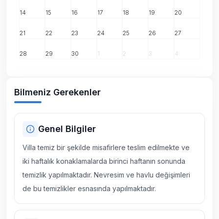
14
15
16
17
18
19
20
21
22
23
24
25
26
27
28
29
30
1
2
3
4
Bilmeniz Gerekenler
Genel Bilgiler
Villa temiz bir şekilde misafirlere teslim edilmekte ve
iki haftalık konaklamalarda birinci haftanın sonunda
temizlik yapılmaktadır. Nevresim ve havlu değişimleri
de bu temizlikler esnasında yapılmaktadır.