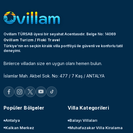
Ovillam TÜRSAB üyesi bir seyahat Acentasıdır. Belge No: 14069
Ovillam Turizm / Floki Travel
Türkiye’nin en seçkin kiralık villa portföyü ile güvenli ve konforlu tatil
deneyimi.
Binlerce villadan size en uygun olanı hemen bulun.
İslamlar Mah. Akbel Sok. No: 477 / 7 Kaş / ANTALYA
Popüler Bölgeler
Villa Kategorileri
Antalya
Balayı Villaları
Kalkan Merkez
Muhafazakar Villa Kiralama