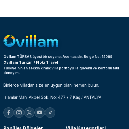
Ovillam TÜRSAB üyesi bir seyahat Acentasıdır. Belge No: 14069
Ovillam Turizm / Floki Travel
Türkiye’nin en seçkin kiralık villa portföyü ile güvenli ve konforlu tatil
deneyimi.
Binlerce villadan size en uygun olanı hemen bulun.
İslamlar Mah. Akbel Sok. No: 477 / 7 Kaş / ANTALYA
Popüler Bölgeler
Villa Kategorileri