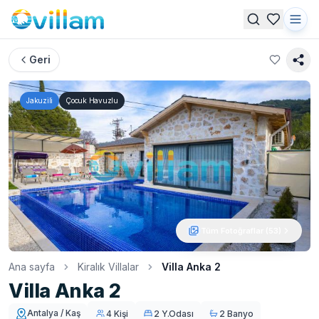
Geri
Jakuzili
Çocuk Havuzlu
Tüm Fotoğraflar (
53
)
Ana sayfa
Kiralık Villalar
Villa Anka 2
Villa Anka 2
Antalya / Kaş
4 Kişi
2 Y.Odası
2 Banyo