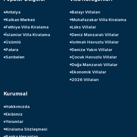
Antalya
Balayı Villaları
Kalkan Merkez
Muhafazakar Villa Kiralama
Fethiye Villa Kiralama
Lüks Villalar
İslamlar Villa Kiralama
Deniz Manzaralı Villalar
Üzümlü
Isıtmalı Havuzlu Villalar
Patara
Denize Yakın Villalar
Sarıbelen
Çocuk Havuzlu Villalar
Doğa Manzaralı Villalar
Ekonomik Villalar
2026 Villaları
Kurumsal
Hakkımızda
Ekibimiz
Yorumlar
Kiralama Sözleşmesi
Banka Hesapları