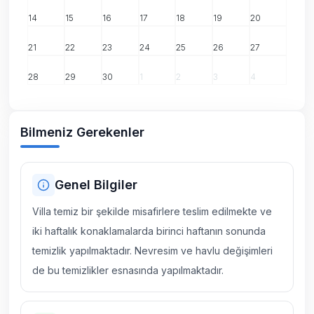
14
15
16
17
18
19
20
21
22
23
24
25
26
27
28
29
30
1
2
3
4
Bilmeniz Gerekenler
Genel Bilgiler
Villa temiz bir şekilde misafirlere teslim edilmekte ve
iki haftalık konaklamalarda birinci haftanın sonunda
temizlik yapılmaktadır. Nevresim ve havlu değişimleri
de bu temizlikler esnasında yapılmaktadır.