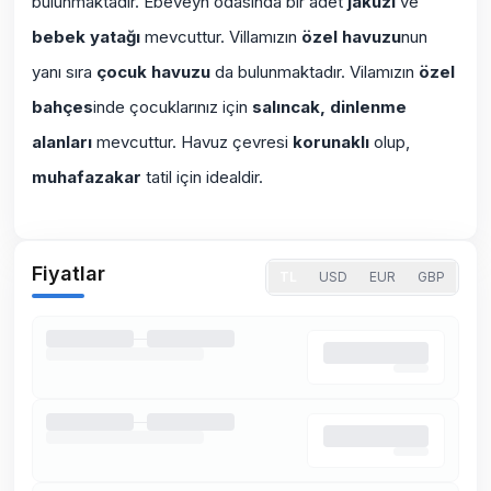
bulunmaktadır. Ebeveyn odasında bir adet
jakuzi
ve
bebek yatağı
mevcuttur. Villamızın
özel havuzu
nun
yanı sıra
çocuk havuzu
da bulunmaktadır. Vilamızın
özel
bahçes
inde çocuklarınız için
salıncak, dinlenme
alanları
mevcuttur. Havuz çevresi
korunaklı
olup,
muhafazakar
tatil için idealdir.
Fiyatlar
TL
USD
EUR
GBP