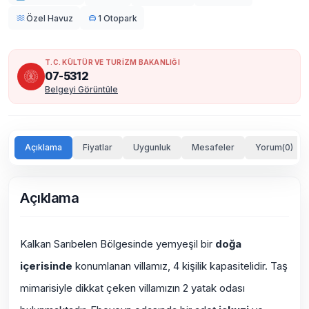
Özel Havuz
1 Otopark
T.C. KÜLTÜR VE TURİZM BAKANLIĞI
07-5312
Belgeyi Görüntüle
Açıklama
Fiyatlar
Uygunluk
Mesafeler
Yorum(0)
Açıklama
Kalkan Sarıbelen Bölgesinde yemyeşil bir
doğa
içerisinde
konumlanan villamız, 4 kişilik kapasitelidir. Taş
mimarisiyle dikkat çeken villamızın 2 yatak odası