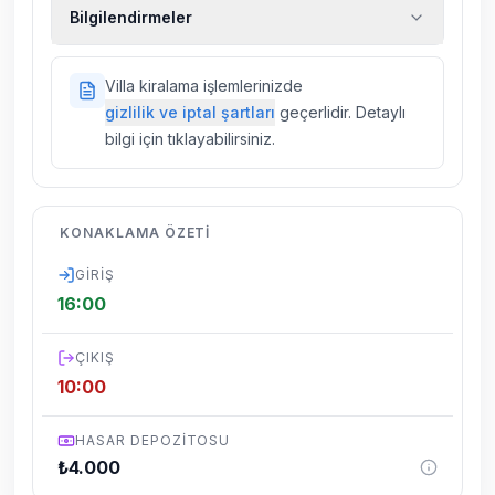
Ekstra temizlik, ekstra yeni çarşaf ve havlu,
Bilgilendirmeler
kiralık araç, rehberlik hizmetleri, sağlık vs.
sigortaları fiyatlara dahil değildir.
Doğa içerisinde konuma sahip olan tüm
Villa kiralama işlemlerinizde
villalarımızda düzenli olarak ilaçlama
gizlilik ve iptal şartları
geçerlidir. Detaylı
yapılmaktadır. Buna rağmen çevrede
bilgi için tıklayabilirsiniz.
kelebek, böcek, sinek vs. bulunma ihtimali
vardır.
Villalarımızın bulunmuş olduğu bölgelerde
KONAKLAMA ÖZETI
dönemsel olarak altyapı çalışmaları
yapılabilmektedir. Bu çalışma nedeniyle yol
GIRIŞ
çalışması, elektrik ve su kesintileri
16:00
yaşanabilmektedir.
ÇIKIŞ
10:00
HASAR DEPOZITOSU
₺
4.000