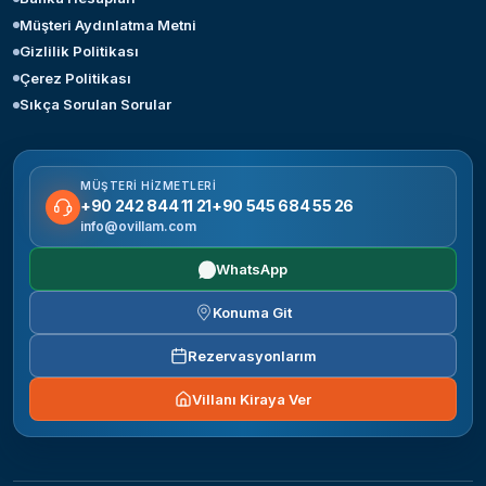
Müşteri Aydınlatma Metni
Gizlilik Politikası
Çerez Politikası
Sıkça Sorulan Sorular
MÜŞTERI HIZMETLERI
+90 242 844 11 21
+90 545 684 55 26
info@ovillam.com
WhatsApp
Konuma Git
Rezervasyonlarım
Villanı Kiraya Ver