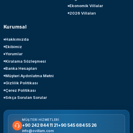
Ekonomik Villalar
2026 Villaları
Kurumsal
Hakkımızda
Ekibimiz
Yorumlar
Kiralama Sözleşmesi
Banka Hesapları
Müşteri Aydınlatma Metni
Gizlilik Politikası
Çerez Politikası
Sıkça Sorulan Sorular
MÜŞTERI HIZMETLERI
+90 242 844 11 21
+90 545 684 55 26
info@ovillam.com