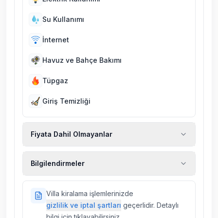
Su Kullanımı
İnternet
Havuz ve Bahçe Bakımı
Tüpgaz
Giriş Temizliği
Fiyata Dahil Olmayanlar
Ekstra temizlik, ekstra yeni çarşaf ve havlu,
Bilgilendirmeler
kiralık araç, rehberlik hizmetleri, sağlık vs.
sigortaları fiyatlara dahil değildir.
Doğa içerisinde konuma sahip olan tüm
Villa kiralama işlemlerinizde
villalarımızda düzenli olarak ilaçlama
gizlilik ve iptal şartları
geçerlidir. Detaylı
yapılmaktadır. Buna rağmen çevrede
bilgi için tıklayabilirsiniz.