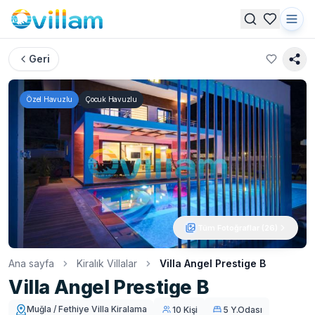
Geri
Özel Havuzlu
Çocuk Havuzlu
Tüm Fotoğraflar (
26
)
Ana sayfa
Kiralık Villalar
Villa Angel Prestige B
Villa Angel Prestige B
Muğla / Fethiye Villa Kiralama
10 Kişi
5 Y.Odası