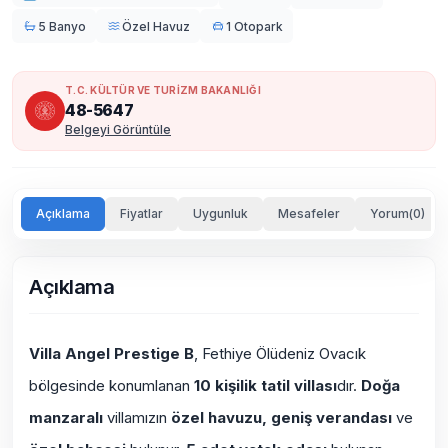
5 Banyo
Özel Havuz
1 Otopark
T.C. KÜLTÜR VE TURİZM BAKANLIĞI
48-5647
Belgeyi Görüntüle
Açıklama
Fiyatlar
Uygunluk
Mesafeler
Yorum(0)
Açıklama
Villa Angel Prestige B
, Fethiye Ölüdeniz Ovacık
bölgesinde konumlanan
10 kişilik tatil villası
dır.
Doğa
manzaralı
villamızın
özel havuzu, geniş verandası
ve