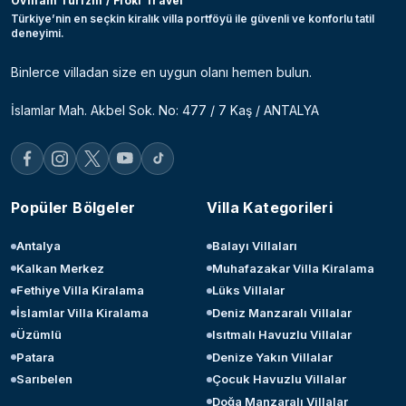
Ovillam Turizm / Floki Travel
Türkiye’nin en seçkin kiralık villa portföyü ile güvenli ve konforlu tatil
deneyimi.
Binlerce villadan size en uygun olanı hemen bulun.
İslamlar Mah. Akbel Sok. No: 477 / 7 Kaş / ANTALYA
Popüler Bölgeler
Villa Kategorileri
Antalya
Balayı Villaları
Kalkan Merkez
Muhafazakar Villa Kiralama
Fethiye Villa Kiralama
Lüks Villalar
İslamlar Villa Kiralama
Deniz Manzaralı Villalar
Üzümlü
Isıtmalı Havuzlu Villalar
Patara
Denize Yakın Villalar
Sarıbelen
Çocuk Havuzlu Villalar
Doğa Manzaralı Villalar