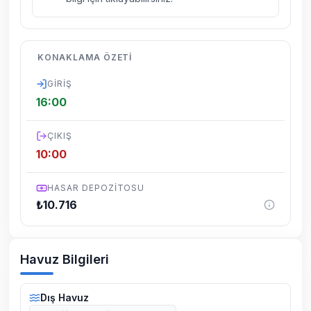
kelebek, böcek, sinek vs. bulunma ihtimali
vardır.
Villalarımızın bulunmuş olduğu bölgelerde
KONAKLAMA ÖZETI
dönemsel olarak altyapı çalışmaları
yapılabilmektedir. Bu çalışma nedeniyle yol
GIRIŞ
çalışması, elektrik ve su kesintileri
16:00
yaşanabilmektedir.
ÇIKIŞ
10:00
HASAR DEPOZITOSU
₺
10.716
Havuz Bilgileri
Dış Havuz