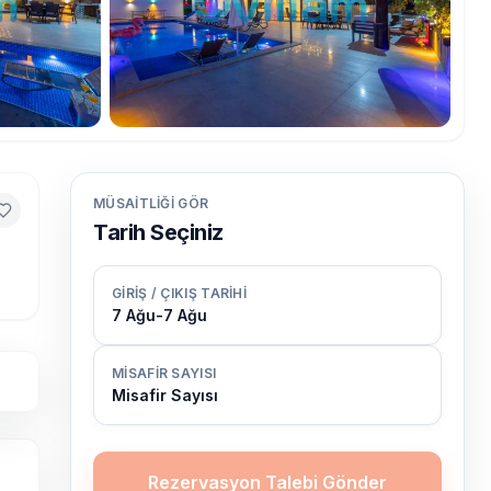
MÜSAITLIĞI GÖR
Tarih Seçiniz
GIRIŞ / ÇIKIŞ TARIHI
7 Ağu
-
7 Ağu
MISAFIR SAYISI
Misafir Sayısı
Rezervasyon Talebi Gönder