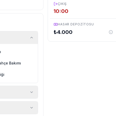
ÇIKIŞ
10:00
HASAR DEPOZITOSU
₺
4.000
ı
ahçe Bakımı
iği
 araç, rehberlik
ir.