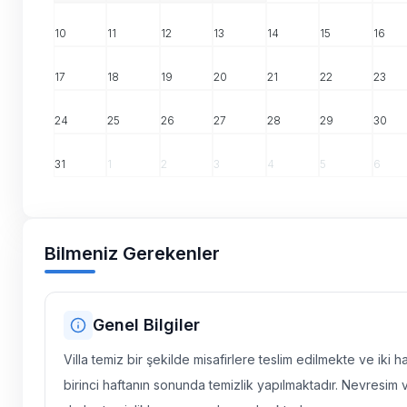
10
11
12
13
14
15
16
17
18
19
20
21
22
23
24
25
26
27
28
29
30
31
1
2
3
4
5
6
Bilmeniz Gerekenler
Genel Bilgiler
Villa temiz bir şekilde misafirlere teslim edilmekte ve iki 
birinci haftanın sonunda temizlik yapılmaktadır. Nevresim 