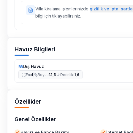
Doğa içerisinde konuma sahip olan tüm villalarımı
Villa kiralama işlemlerinizde
gizlilik ve iptal şartla
ilaçlama yapılmaktadır. Buna rağmen çevrede kel
bilgi için tıklayabilirsiniz.
vs. bulunma ihtimali vardır.
Villalarımızın bulunmuş olduğu bölgelerde dönemse
çalışmaları yapılabilmektedir. Bu çalışma nedeniyle
elektrik ve su kesintileri yaşanabilmektedir.
Havuz Bilgileri
Dış Havuz
En
:
4
Boyut
:
12,5
Derinlik
:
1,6
Özellikler
Genel Özellikler
Havuz ve Bahçe Bakımı
İnternet Bağl