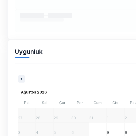
Uygunluk
Ağustos 2026
Pzt
Sal
Çar
Per
Cum
Cts
Pa
27
28
29
30
31
1
2
3
4
5
6
7
8
9