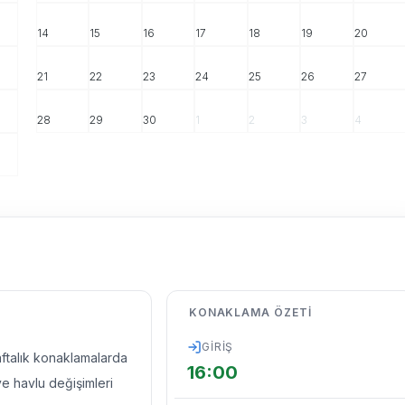
14
15
16
17
18
19
20
21
22
23
24
25
26
27
28
29
30
1
2
3
4
KONAKLAMA ÖZETI
GIRIŞ
haftalık konaklamalarda
16:00
ve havlu değişimleri