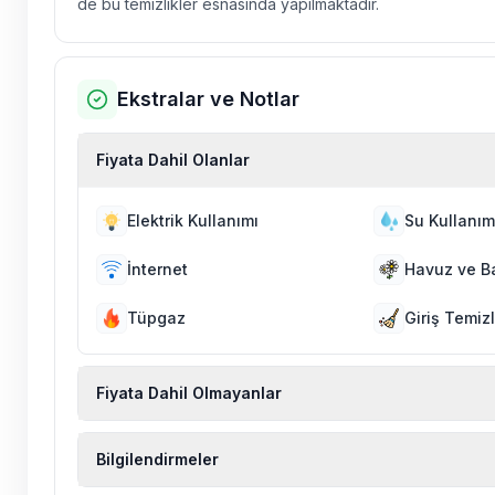
de bu temizlikler esnasında yapılmaktadır.
Ekstralar ve Notlar
Fiyata Dahil Olanlar
Elektrik Kullanımı
Su Kullanım
İnternet
Havuz ve B
Tüpgaz
Giriş Temizl
Fiyata Dahil Olmayanlar
Ekstra temizlik, ekstra yeni çarşaf ve havlu, kiralık
Bilgilendirmeler
hizmetleri, sağlık vs. sigortaları fiyatlara dahil değild