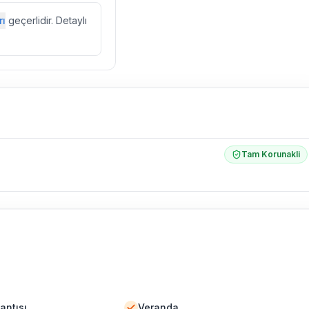
zda düzenli olarak
rı
geçerlidir. Detaylı
ebek, böcek, sinek
l olarak altyapı
 yol çalışması,
Tam Korunakli
antısı
Veranda