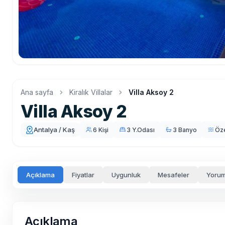
Ana sayfa
Kiralık Villalar
Villa Aksoy 2
Villa Aksoy 2
Antalya / Kaş
6 Kişi
3 Y.Odası
3 Banyo
Öz
Açıklama
Fiyatlar
Uygunluk
Mesafeler
Yorum
Açıklama