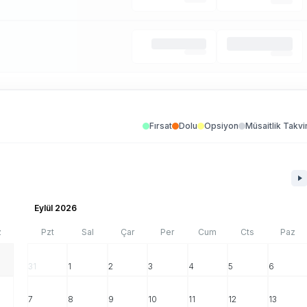
Fırsat
Dolu
Opsiyon
Müsaitlik Takvi
Eylül 2026
z
Pzt
Sal
Çar
Per
Cum
Cts
Paz
31
1
2
3
4
5
6
7
8
9
10
11
12
13