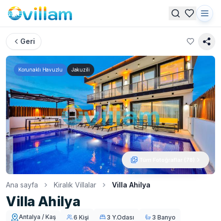
Geri
Korunaklı Havuzlu
Jakuzili
Tüm Fotoğraflar (
78
)
Ana sayfa
Kiralık Villalar
Villa Ahilya
Villa Ahilya
Antalya / Kaş
6 Kişi
3 Y.Odası
3 Banyo