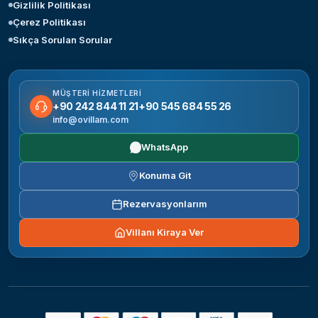
Gizlilik Politikası
Çerez Politikası
Sıkça Sorulan Sorular
MÜŞTERI HIZMETLERI
+90 242 844 11 21
+90 545 684 55 26
info@ovillam.com
WhatsApp
Konuma Git
Rezervasyonlarım
Villanı Kiraya Ver