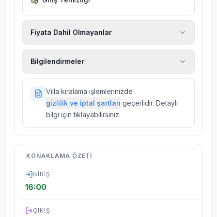
Fiyata Dahil Olmayanlar
Ekstra temizlik, ekstra yeni çarşaf ve havlu,
Bilgilendirmeler
kiralık araç, rehberlik hizmetleri, sağlık vs.
sigortaları fiyatlara dahil değildir.
Doğa içerisinde konuma sahip olan tüm
Villa kiralama işlemlerinizde
villalarımızda düzenli olarak ilaçlama
gizlilik ve iptal şartları
geçerlidir. Detaylı
yapılmaktadır. Buna rağmen çevrede
bilgi için tıklayabilirsiniz.
kelebek, böcek, sinek vs. bulunma ihtimali
vardır.
Villalarımızın bulunmuş olduğu bölgelerde
KONAKLAMA ÖZETI
dönemsel olarak altyapı çalışmaları
yapılabilmektedir. Bu çalışma nedeniyle yol
GIRIŞ
çalışması, elektrik ve su kesintileri
16:00
yaşanabilmektedir.
ÇIKIŞ