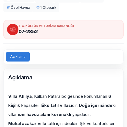
Özel Havuz
1 Otopark
T.C. KÜLTÜR VE TURİZM BAKANLIĞI
07-2852
Açıklama
Açıklama
Villa Ahilya
, Kalkan Patara bölgesinde konumlanan
6
kişilik
kapasiteli
lüks tatil villası
dır.
Doğa içerisinde
ki
villamızın
havuz alanı korunaklı
yapıdadır.
Muhafazakar villa
tatili için idealdir. Şık ve konforlu bir