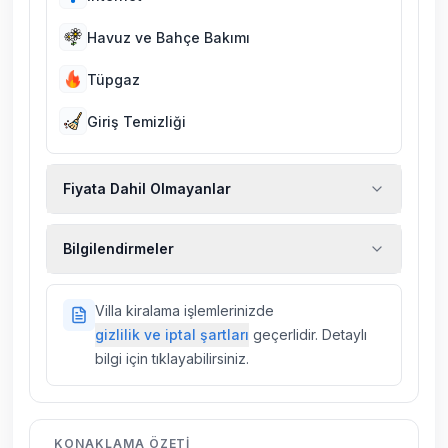
Havuz ve Bahçe Bakımı
Tüpgaz
Giriş Temizliği
Fiyata Dahil Olmayanlar
Ekstra temizlik, ekstra yeni çarşaf ve havlu,
Bilgilendirmeler
kiralık araç, rehberlik hizmetleri, sağlık vs.
sigortaları fiyatlara dahil değildir.
Doğa içerisinde konuma sahip olan tüm
Villa kiralama işlemlerinizde
villalarımızda düzenli olarak ilaçlama
gizlilik ve iptal şartları
geçerlidir. Detaylı
yapılmaktadır. Buna rağmen çevrede
bilgi için tıklayabilirsiniz.
kelebek, böcek, sinek vs. bulunma ihtimali
vardır.
Villalarımızın bulunmuş olduğu bölgelerde
KONAKLAMA ÖZETI