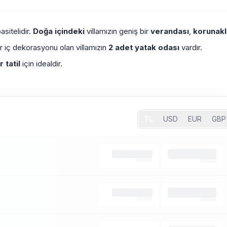
sitelidir.
Doğa içindeki
villamızın geniş bir
verandası
,
korunakl
r iç dekorasyonu olan villamızın
2 adet yatak odası
vardır.
 tatil
için idealdir.
TL
USD
EUR
GBP