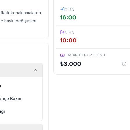
GIRIŞ
haftalık konaklamalarda
16:00
ve havlu değişimleri
ÇIKIŞ
10:00
HASAR DEPOZITOSU
₺
3.000
ı
ahçe Bakımı
iği