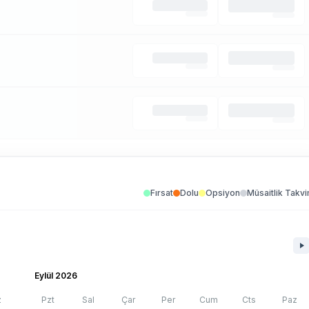
Fırsat
Dolu
Opsiyon
Müsaitlik Takvi
Eylül 2026
z
Pzt
Sal
Çar
Per
Cum
Cts
Paz