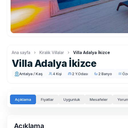
Ana sayfa
Kiralık Villalar
Villa Adalya İkizce
Villa Adalya İkizce
Antalya / Kaş
4 Kişi
2 Y.Odası
2 Banyo
Öz
Açıklama
Fiyatlar
Uygunluk
Mesafeler
Yorum
Açıklama