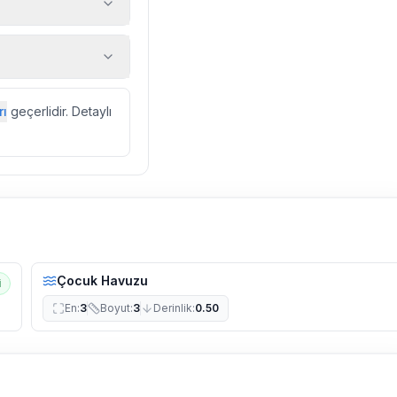
 araç, rehberlik
ir.
zda düzenli olarak
rı
geçerlidir. Detaylı
ebek, böcek, sinek
l olarak altyapı
 yol çalışması,
Çocuk Havuzu
i
En
:
3
Boyut
:
3
Derinlik
:
0.50