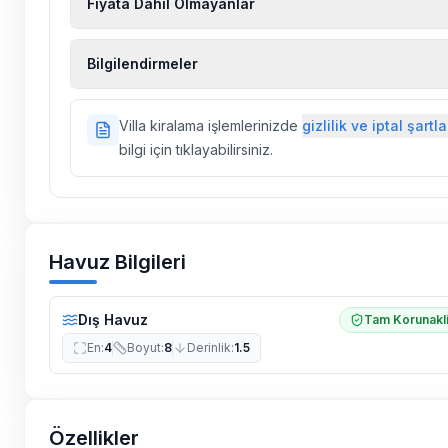
Fiyata Dahil Olmayanlar
Ekstra temizlik, ekstra yeni çarşaf ve havlu, kiralık
Bilgilendirmeler
hizmetleri, sağlık vs. sigortaları fiyatlara dahil değild
Doğa içerisinde konuma sahip olan tüm villalarımı
Villa kiralama işlemlerinizde
gizlilik ve iptal şartla
ilaçlama yapılmaktadır. Buna rağmen çevrede kel
bilgi için tıklayabilirsiniz.
vs. bulunma ihtimali vardır.
Villalarımızın bulunmuş olduğu bölgelerde dönemse
çalışmaları yapılabilmektedir. Bu çalışma nedeniyle
elektrik ve su kesintileri yaşanabilmektedir.
Havuz Bilgileri
Dış Havuz
Tam Korunakl
En
:
4
Boyut
:
8
Derinlik
:
1.5
Özellikler