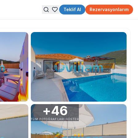
Teklif Al
Rezervasyonlarım
+
46
TÜM FOTOĞRAFLARI GÖSTER