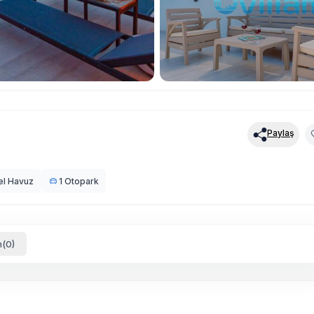
Paylaş
el Havuz
1 Otopark
(0)