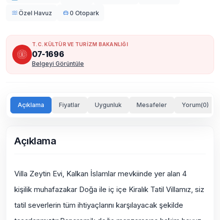
Özel Havuz
0 Otopark
T.C. KÜLTÜR VE TURİZM BAKANLIĞI
07-1696
Belgeyi Görüntüle
Açıklama
Fiyatlar
Uygunluk
Mesafeler
Yorum(0)
Açıklama
Villa Zeytin Evi, Kalkan İslamlar mevkiinde yer alan 4
kişilik
muhafazakar
Doğa ile iç içe
Kiralık Tatil Villamız, siz
tatil severlerin tüm ihtiyaçlarını karşılayacak şekilde