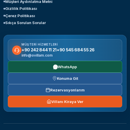
Müşteri Aydınlatma Metni
Gizlilik Politikası
Çerez Politikası
Sıkça Sorulan Sorular
MÜŞTERI HIZMETLERI
+90 242 844 11 21
+90 545 684 55 26
info@ovillam.com
WhatsApp
Konuma Git
Rezervasyonlarım
Villanı Kiraya Ver