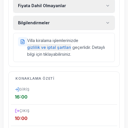
Fiyata Dahil Olmayanlar
Ekstra temizlik, ekstra yeni çarşaf ve havlu,
Bilgilendirmeler
kiralık araç, rehberlik hizmetleri, sağlık vs.
sigortaları fiyatlara dahil değildir.
Doğa içerisinde konuma sahip olan tüm
Villa kiralama işlemlerinizde
villalarımızda düzenli olarak ilaçlama
gizlilik ve iptal şartları
geçerlidir. Detaylı
yapılmaktadır. Buna rağmen çevrede
bilgi için tıklayabilirsiniz.
kelebek, böcek, sinek vs. bulunma ihtimali
vardır.
Villalarımızın bulunmuş olduğu bölgelerde
KONAKLAMA ÖZETI
dönemsel olarak altyapı çalışmaları
yapılabilmektedir. Bu çalışma nedeniyle yol
GIRIŞ
çalışması, elektrik ve su kesintileri
16:00
yaşanabilmektedir.
ÇIKIŞ
10:00