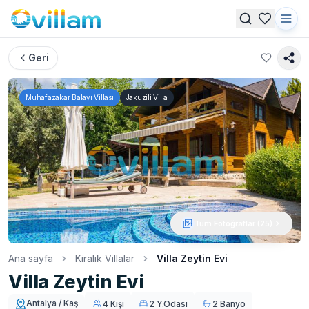
Geri
Muhafazakar Balayı Villası
Jakuzili Villa
Tüm Fotoğraflar (
25
)
Ana sayfa
Kiralık Villalar
Villa Zeytin Evi
Villa Zeytin Evi
Antalya / Kaş
4 Kişi
2 Y.Odası
2 Banyo