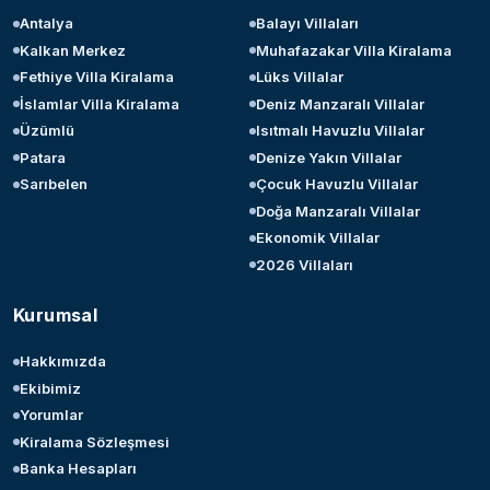
Antalya
Balayı Villaları
Kalkan Merkez
Muhafazakar Villa Kiralama
Fethiye Villa Kiralama
Lüks Villalar
İslamlar Villa Kiralama
Deniz Manzaralı Villalar
Üzümlü
Isıtmalı Havuzlu Villalar
Patara
Denize Yakın Villalar
Sarıbelen
Çocuk Havuzlu Villalar
Doğa Manzaralı Villalar
Ekonomik Villalar
2026 Villaları
Kurumsal
Hakkımızda
Ekibimiz
Yorumlar
Kiralama Sözleşmesi
Banka Hesapları