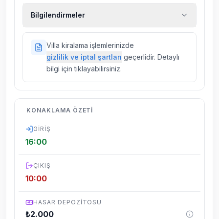
Ekstra temizlik, ekstra yeni çarşaf ve havlu,
Bilgilendirmeler
kiralık araç, rehberlik hizmetleri, sağlık vs.
sigortaları fiyatlara dahil değildir.
Doğa içerisinde konuma sahip olan tüm
Villa kiralama işlemlerinizde
villalarımızda düzenli olarak ilaçlama
gizlilik ve iptal şartları
geçerlidir. Detaylı
yapılmaktadır. Buna rağmen çevrede
bilgi için tıklayabilirsiniz.
kelebek, böcek, sinek vs. bulunma ihtimali
vardır.
Villalarımızın bulunmuş olduğu bölgelerde
KONAKLAMA ÖZETI
dönemsel olarak altyapı çalışmaları
yapılabilmektedir. Bu çalışma nedeniyle yol
GIRIŞ
çalışması, elektrik ve su kesintileri
16:00
yaşanabilmektedir.
ÇIKIŞ
10:00
HASAR DEPOZITOSU
₺
2.000