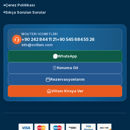
Çerez Politikası
Sıkça Sorulan Sorular
MÜŞTERI HIZMETLERI
+90 242 844 11 21
+90 545 684 55 26
info@ovillam.com
WhatsApp
Konuma Git
Rezervasyonlarım
Villanı Kiraya Ver