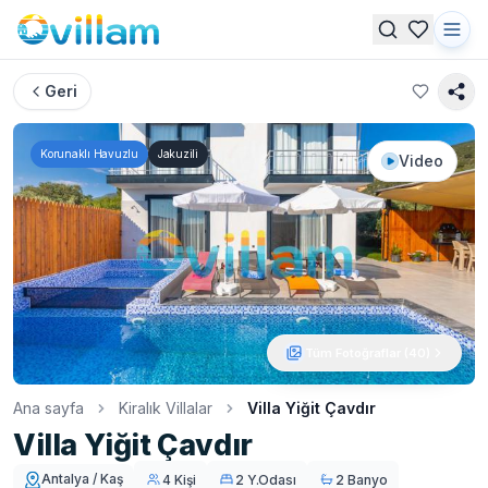
Geri
Korunaklı Havuzlu
Jakuzili
Video
Tüm Fotoğraflar (
40
)
Ana sayfa
Kiralık Villalar
Villa Yiğit Çavdır
Villa Yiğit Çavdır
Antalya / Kaş
4 Kişi
2 Y.Odası
2 Banyo