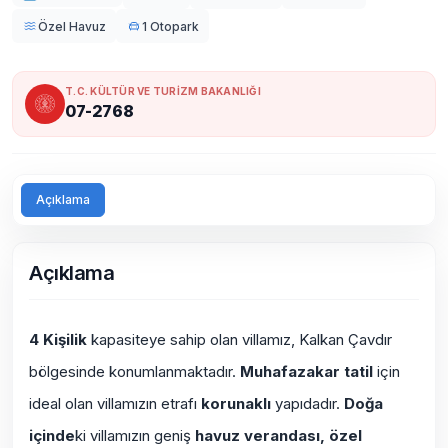
Özel Havuz
1 Otopark
T.C. KÜLTÜR VE TURİZM BAKANLIĞI
07-2768
Açıklama
Açıklama
4 Kişilik
kapasiteye sahip olan villamız, Kalkan Çavdır
bölgesinde konumlanmaktadır.
Muhafazakar tatil
için
ideal olan villamızın etrafı
korunaklı
yapıdadır.
Doğa
içinde
ki villamızın geniş
havuz verandası, özel