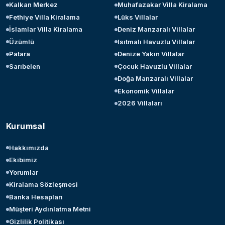
Kalkan Merkez
Muhafazakar Villa Kiralama
Fethiye Villa Kiralama
Lüks Villalar
İslamlar Villa Kiralama
Deniz Manzaralı Villalar
Üzümlü
Isıtmalı Havuzlu Villalar
Patara
Denize Yakın Villalar
Sarıbelen
Çocuk Havuzlu Villalar
Doğa Manzaralı Villalar
Ekonomik Villalar
2026 Villaları
Kurumsal
Hakkımızda
Ekibimiz
Yorumlar
Kiralama Sözleşmesi
Banka Hesapları
Müşteri Aydınlatma Metni
Gizlilik Politikası