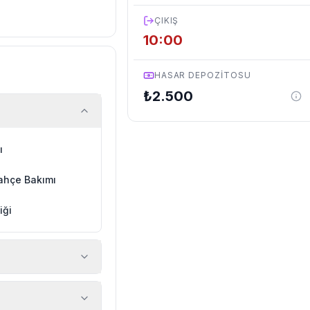
ÇIKIŞ
10:00
HASAR DEPOZITOSU
₺
2.500
ı
ahçe Bakımı
iği
 araç, rehberlik
ir.