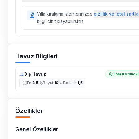
Doğa içerisinde konuma sahip olan tüm villalarımı
Villa kiralama işlemlerinizde
gizlilik ve iptal şartla
ilaçlama yapılmaktadır. Buna rağmen çevrede kel
bilgi için tıklayabilirsiniz.
vs. bulunma ihtimali vardır.
Villalarımızın bulunmuş olduğu bölgelerde dönemse
çalışmaları yapılabilmektedir. Bu çalışma nedeniyle
elektrik ve su kesintileri yaşanabilmektedir.
Havuz Bilgileri
Dış Havuz
Tam Korunakl
En
:
3,5
Boyut
:
10
Derinlik
:
1,5
Özellikler
Genel Özellikler