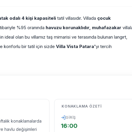
atak odalı 4 kişi kapasiteli
tatil villasıdır. Villada
çocuk
itibariyle %95 oranında
havuzu korunaklıdır,
muhafazakar
villal
için ideal olan bu villamız taş mimarisi ve terasında bulunan langırt,
e konforlu bir tatil için sizde
Villa Vista Patara'
yı tercih
KONAKLAMA ÖZETI
GIRIŞ
haftalık konaklamalarda
16:00
ve havlu değişimleri