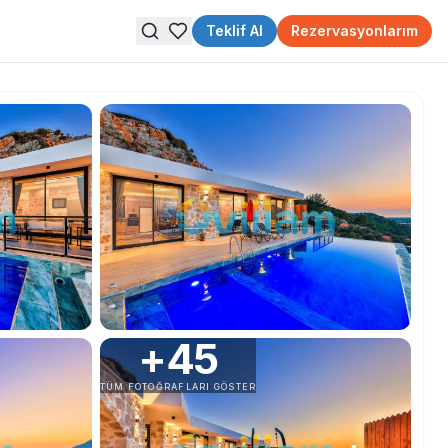
Teklif Al
Rezervasyonlarım
+
45
TÜM FOTOĞRAFLARI GÖSTER