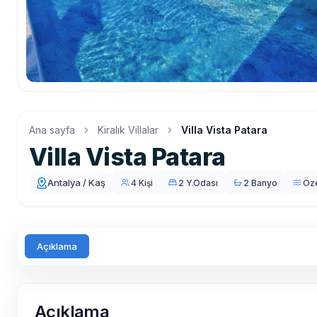
Ana sayfa
Kiralık Villalar
Villa Vista Patara
Villa Vista Patara
Antalya / Kaş
4 Kişi
2 Y.Odası
2 Banyo
Öz
Açıklama
Açıklama