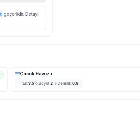
zda düzenli olarak
rı
geçerlidir. Detaylı
ebek, böcek, sinek
l olarak altyapı
 yol çalışması,
Çocuk Havuzu
i
En
:
3,5
Boyut
:
2
Derinlik
:
0,8