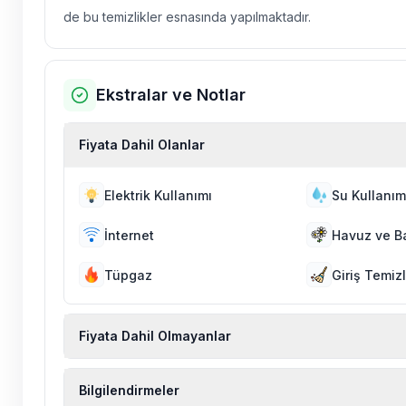
de bu temizlikler esnasında yapılmaktadır.
Ekstralar ve Notlar
Fiyata Dahil Olanlar
Elektrik Kullanımı
Su Kullanım
İnternet
Havuz ve B
Tüpgaz
Giriş Temizl
Fiyata Dahil Olmayanlar
Ekstra temizlik, ekstra yeni çarşaf ve havlu, kiralık
Bilgilendirmeler
hizmetleri, sağlık vs. sigortaları fiyatlara dahil değild