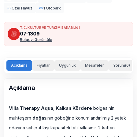
Özel Havuz
1 Otopark
T.C. KÜLTÜR VE TURİZM BAKANLIĞI
07-1309
Belgeyi Görüntüle
Açıklama
Fiyatlar
Uygunluk
Mesafeler
Yorum(0)
Açıklama
Villa Therapy Aqua
,
Kalkan Kördere
bölgesinin
muhteşem
doğa
sının göbeğine konumlandırılmış 2 yatak
odasına sahip 4 kişi kapasiteli tatil villasıdır. 2 kattan