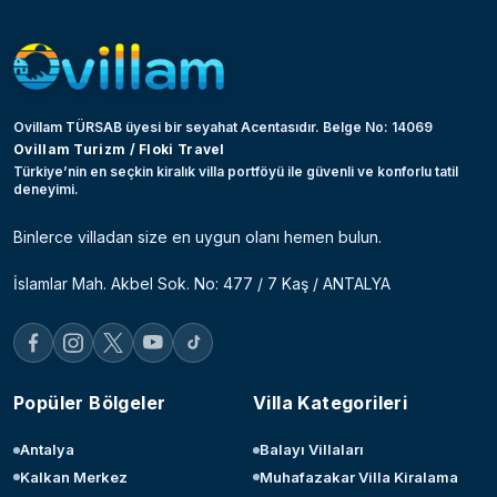
Ovillam TÜRSAB üyesi bir seyahat Acentasıdır. Belge No: 14069
Ovillam Turizm / Floki Travel
Türkiye’nin en seçkin kiralık villa portföyü ile güvenli ve konforlu tatil
deneyimi.
Binlerce villadan size en uygun olanı hemen bulun.
İslamlar Mah. Akbel Sok. No: 477 / 7 Kaş / ANTALYA
Popüler Bölgeler
Villa Kategorileri
Antalya
Balayı Villaları
Kalkan Merkez
Muhafazakar Villa Kiralama