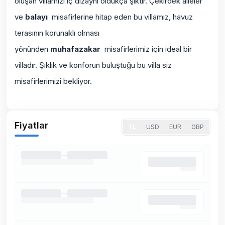
oluşan villamızı iç dizaynı oldukça şıktır. Çekirdek aileler
ve
balayı
misafirlerine hitap eden bu villamız, havuz
terasının korunaklı olması
yönünden
muhafazakar
misafirlerimiz için ideal bir
villadır. Şıklık ve konforun buluştuğu bu villa siz
misafirlerimizi bekliyor.
Fiyatlar
TL
USD
EUR
GBP