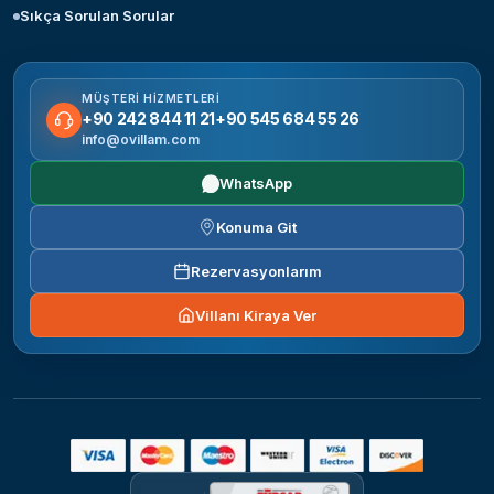
Sıkça Sorulan Sorular
MÜŞTERI HIZMETLERI
+90 242 844 11 21
+90 545 684 55 26
info@ovillam.com
WhatsApp
Konuma Git
Rezervasyonlarım
Villanı Kiraya Ver