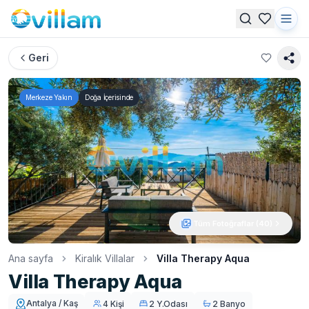
Geri
Merkeze Yakın
Doğa İçerisinde
Tüm Fotoğraflar (
40
)
Ana sayfa
Kiralık Villalar
Villa Therapy Aqua
Villa Therapy Aqua
Antalya / Kaş
4 Kişi
2 Y.Odası
2 Banyo