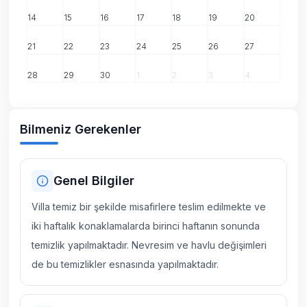
14
15
16
17
18
19
20
21
22
23
24
25
26
27
28
29
30
1
2
3
4
Bilmeniz Gerekenler
Genel Bilgiler
Villa temiz bir şekilde misafirlere teslim edilmekte ve
iki haftalık konaklamalarda birinci haftanın sonunda
temizlik yapılmaktadır. Nevresim ve havlu değişimleri
de bu temizlikler esnasında yapılmaktadır.