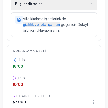
Ekstra temizlik, ekstra yeni çarşaf ve havlu,
Bilgilendirmeler
kiralık araç, rehberlik hizmetleri, sağlık vs.
sigortaları fiyatlara dahil değildir.
Doğa içerisinde konuma sahip olan tüm
Villa kiralama işlemlerinizde
villalarımızda düzenli olarak ilaçlama
gizlilik ve iptal şartları
geçerlidir. Detaylı
yapılmaktadır. Buna rağmen çevrede
bilgi için tıklayabilirsiniz.
kelebek, böcek, sinek vs. bulunma ihtimali
vardır.
Villalarımızın bulunmuş olduğu bölgelerde
KONAKLAMA ÖZETI
dönemsel olarak altyapı çalışmaları
yapılabilmektedir. Bu çalışma nedeniyle yol
GIRIŞ
çalışması, elektrik ve su kesintileri
16:00
yaşanabilmektedir.
ÇIKIŞ
10:00
HASAR DEPOZITOSU
₺
7.000