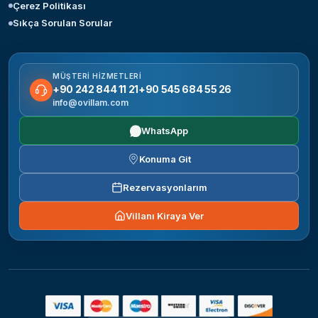
Çerez Politikası
Sıkça Sorulan Sorular
MÜŞTERI HIZMETLERI
+90 242 844 11 21
+90 545 684 55 26
info@ovillam.com
WhatsApp
Konuma Git
Rezervasyonlarım
Villanı Kiraya Ver