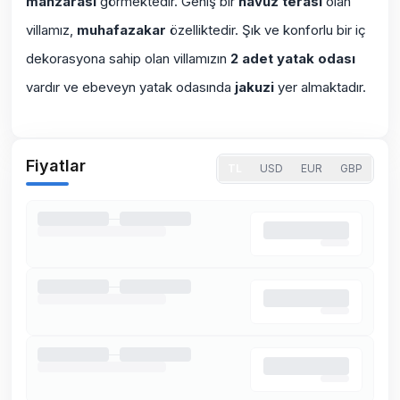
manzarası
görmektedir. Geniş bir
havuz terası
olan
villamız,
muhafazakar
özelliktedir. Şık ve konforlu bir iç
dekorasyona sahip olan villamızın
2 adet yatak odası
vardır ve ebeveyn yatak odasında
jakuzi
yer almaktadır.
Fiyatlar
TL
USD
EUR
GBP