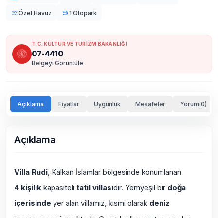
Özel Havuz
1 Otopark
T.C. KÜLTÜR VE TURİZM BAKANLIĞI
07-4410
Belgeyi Görüntüle
Açıklama
Fiyatlar
Uygunluk
Mesafeler
Yorum(0)
Açıklama
Villa Rudi
, Kalkan İslamlar bölgesinde konumlanan
4 kişilik
kapasiteli
tatil villası
dır. Yemyeşil bir
doğa
içerisinde
yer alan villamız, kısmi olarak
deniz