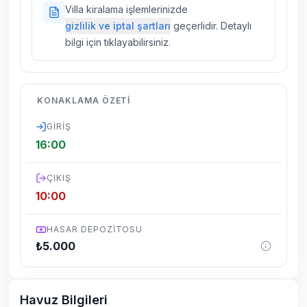
Doğa içerisinde konuma sahip olan tüm
Villa kiralama işlemlerinizde
villalarımızda düzenli olarak ilaçlama
gizlilik ve iptal şartları
geçerlidir. Detaylı
yapılmaktadır. Buna rağmen çevrede
bilgi için tıklayabilirsiniz.
kelebek, böcek, sinek vs. bulunma ihtimali
vardır.
Villalarımızın bulunmuş olduğu bölgelerde
KONAKLAMA ÖZETI
dönemsel olarak altyapı çalışmaları
yapılabilmektedir. Bu çalışma nedeniyle yol
GIRIŞ
çalışması, elektrik ve su kesintileri
16:00
yaşanabilmektedir.
ÇIKIŞ
10:00
HASAR DEPOZITOSU
₺
5.000
Havuz Bilgileri