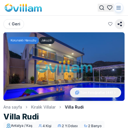
Geri
Korunaklı Havuzlu
Jakuzili
Tüm Fotoğraflar (
44
)
Ana sayfa
Kiralık Villalar
Villa Rudi
Villa Rudi
Antalya / Kaş
4 Kişi
2 Y.Odası
2 Banyo