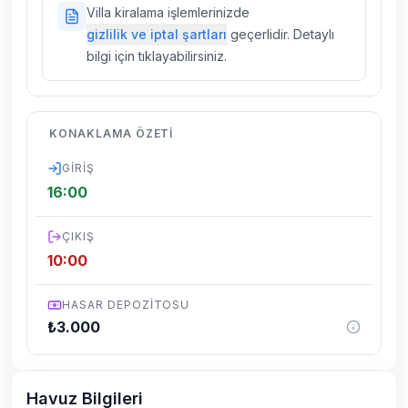
Doğa içerisinde konuma sahip olan tüm
Villa kiralama işlemlerinizde
villalarımızda düzenli olarak ilaçlama
gizlilik ve iptal şartları
geçerlidir. Detaylı
yapılmaktadır. Buna rağmen çevrede
bilgi için tıklayabilirsiniz.
kelebek, böcek, sinek vs. bulunma ihtimali
vardır.
Villalarımızın bulunmuş olduğu bölgelerde
KONAKLAMA ÖZETI
dönemsel olarak altyapı çalışmaları
yapılabilmektedir. Bu çalışma nedeniyle yol
GIRIŞ
çalışması, elektrik ve su kesintileri
16:00
yaşanabilmektedir.
ÇIKIŞ
10:00
HASAR DEPOZITOSU
₺
3.000
Havuz Bilgileri