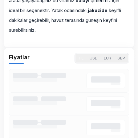
arada yaşayacağınız bu villamız
balayı
çiftlerimiz için
ideal bir seçenektir. Yatak odasındaki
jakuzi
de
keyifli
dakikalar geçirebilir, havuz terasında güneşin keyfini
sürebilirsiniz.
Fiyatlar
TL
USD
EUR
GBP