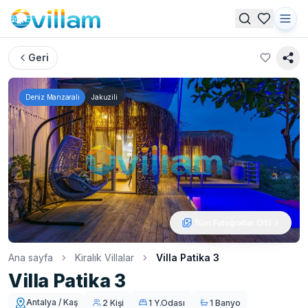
Geri
Deniz Manzaralı
Jakuzili
Tüm Fotoğraflar (
35
)
Ana sayfa
Kiralık Villalar
Villa Patika 3
Villa Patika 3
Antalya / Kaş
2 Kişi
1 Y.Odası
1 Banyo