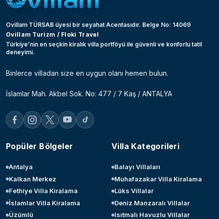
Ovillam TÜRSAB üyesi bir seyahat Acentasıdır. Belge No: 14069
Ovillam Turizm / Floki Travel
Türkiye’nin en seçkin kiralık villa portföyü ile güvenli ve konforlu tatil
deneyimi.
Binlerce villadan size en uygun olanı hemen bulun.
İslamlar Mah. Akbel Sok. No: 477 / 7 Kaş / ANTALYA
Popüler Bölgeler
Villa Kategorileri
Antalya
Balayı Villaları
Kalkan Merkez
Muhafazakar Villa Kiralama
Fethiye Villa Kiralama
Lüks Villalar
İslamlar Villa Kiralama
Deniz Manzaralı Villalar
Üzümlü
Isıtmalı Havuzlu Villalar