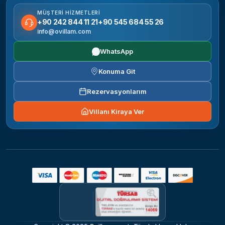
MÜŞTERI HIZMETLERI
+90 242 844 11 21
+90 545 684 55 26
info@ovillam.com
WhatsApp
Konuma Git
Rezervasyonlarım
Villanı Kiraya Ver