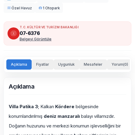
Özel Havuz
1 Otopark
T.C. KÜLTÜR VE TURİZM BAKANLIĞI
07-6376
Belgeyi Görüntüle
Açıklama
Fiyatlar
Uygunluk
Mesafeler
Yorum(0)
Açıklama
Villa Patika 3
; Kalkan
Kördere
bölgesinde
konumlandırılmış
deniz manzaralı
balayı villamızdır.
Doğanın huzurunu ve merkezi konumun işlevselliğini bir