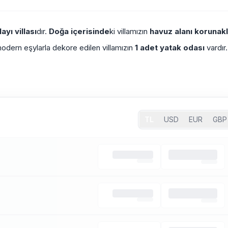
ayı villası
dır.
Doğa içerisinde
ki villamızın
havuz alanı korunakl
e modern eşylarla dekore edilen villamızın
1 adet yatak odası
vardır.
TL
USD
EUR
GBP