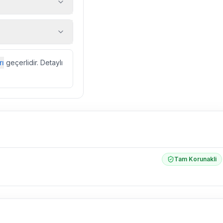
 araç, rehberlik
ir.
zda düzenli olarak
rı
geçerlidir. Detaylı
ebek, böcek, sinek
l olarak altyapı
 yol çalışması,
Tam Korunakli