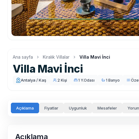
Ana sayfa
Kiralık Villalar
Villa Mavi İnci
Villa Mavi İnci
Antalya / Kaş
2 Kişi
1 Y.Odası
1 Banyo
Öze
Açıklama
Fiyatlar
Uygunluk
Mesafeler
Yorum
Açıklama