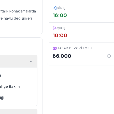
GIRIŞ
haftalık konaklamalarda
16:00
ve havlu değişimleri
ÇIKIŞ
10:00
HASAR DEPOZITOSU
₺
6.000
ı
ahçe Bakımı
iği