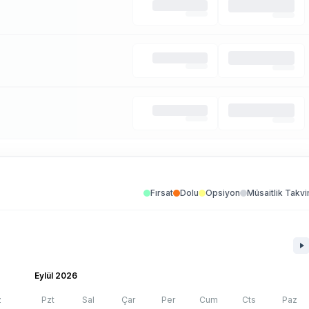
Fırsat
Dolu
Opsiyon
Müsaitlik Takvi
Eylül 2026
z
Pzt
Sal
Çar
Per
Cum
Cts
Paz