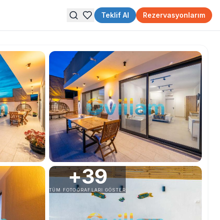
Teklif Al
Rezervasyonlarım
+
39
TÜM FOTOĞRAFLARI GÖSTER