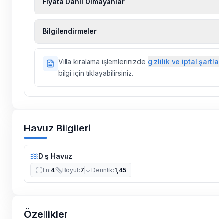
Fiyata Dahil Olmayanlar
Ekstra temizlik, ekstra yeni çarşaf ve havlu, kiralık
Bilgilendirmeler
hizmetleri, sağlık vs. sigortaları fiyatlara dahil değild
Doğa içerisinde konuma sahip olan tüm villalarımı
Villa kiralama işlemlerinizde
gizlilik ve iptal şartla
ilaçlama yapılmaktadır. Buna rağmen çevrede kel
bilgi için tıklayabilirsiniz.
vs. bulunma ihtimali vardır.
Villalarımızın bulunmuş olduğu bölgelerde dönemse
çalışmaları yapılabilmektedir. Bu çalışma nedeniyle
elektrik ve su kesintileri yaşanabilmektedir.
Havuz Bilgileri
Dış Havuz
En
:
4
Boyut
:
7
Derinlik
:
1,45
Özellikler