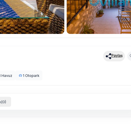
Paylaş
l Havuz
1 Otopark
(0)