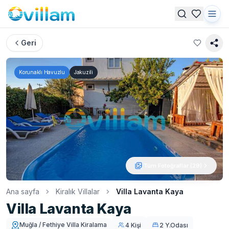
Geri
Korunaklı Havuzlu
Jakuzili
Tüm Fotoğraflar (
29
)
Ana sayfa
Kiralık Villalar
Villa Lavanta Kaya
Villa Lavanta Kaya
Muğla / Fethiye Villa Kiralama
4 Kişi
2 Y.Odası