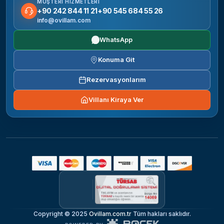
MÜŞTERI HIZMETLERI
+90 242 844 11 21
+90 545 684 55 26
info@ovillam.com
WhatsApp
Konuma Git
Rezervasyonlarım
Villanı Kiraya Ver
Copyright © 2025
Ovillam.com.tr
Tüm hakları saklıdır.