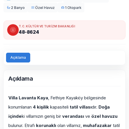
2 Banyo
Özel Havuz
1 Otopark
T.C. KÜLTÜR VE TURİZM BAKANLIĞI
48-8624
Açıklama
Açıklama
Villa Lavanta Kaya
, Fethiye Kayaköy bölgesinde
konumlanan
4 kişilik
kapasiteli
tatil villası
dır.
Doğa
içinde
ki villamızın geniş bir
verandası
ve
özel havuzu
bulunur. Etrafı
korunaklı
olan villamız,
muhafazakar
tatil