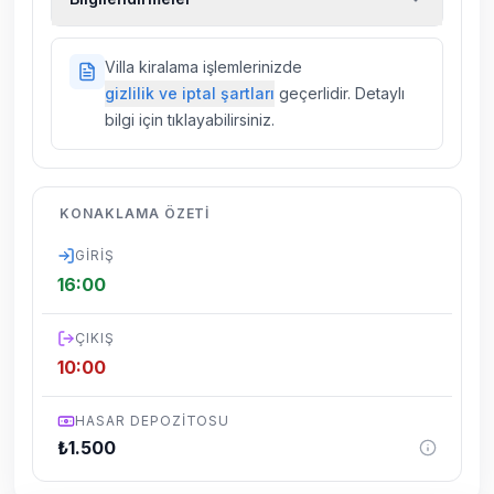
kiralık araç, rehberlik hizmetleri, sağlık vs.
sigortaları fiyatlara dahil değildir.
Doğa içerisinde konuma sahip olan tüm
Villa kiralama işlemlerinizde
villalarımızda düzenli olarak ilaçlama
gizlilik ve iptal şartları
geçerlidir. Detaylı
yapılmaktadır. Buna rağmen çevrede
bilgi için tıklayabilirsiniz.
kelebek, böcek, sinek vs. bulunma ihtimali
vardır.
Villalarımızın bulunmuş olduğu bölgelerde
KONAKLAMA ÖZETI
dönemsel olarak altyapı çalışmaları
yapılabilmektedir. Bu çalışma nedeniyle yol
GIRIŞ
çalışması, elektrik ve su kesintileri
16:00
yaşanabilmektedir.
ÇIKIŞ
10:00
HASAR DEPOZITOSU
₺
1.500