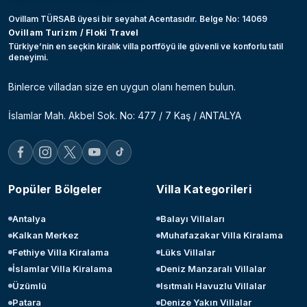
Ovillam TÜRSAB üyesi bir seyahat Acentasıdır. Belge No: 14069
Ovillam Turizm / Floki Travel
Türkiye’nin en seçkin kiralık villa portföyü ile güvenli ve konforlu tatil
deneyimi.
Binlerce villadan size en uygun olanı hemen bulun.
İslamlar Mah. Akbel Sok. No: 477 / 7 Kaş / ANTALYA
Popüler Bölgeler
Villa Kategorileri
Antalya
Balayı Villaları
Kalkan Merkez
Muhafazakar Villa Kiralama
Fethiye Villa Kiralama
Lüks Villalar
İslamlar Villa Kiralama
Deniz Manzaralı Villalar
Üzümlü
Isıtmalı Havuzlu Villalar
Patara
Denize Yakın Villalar