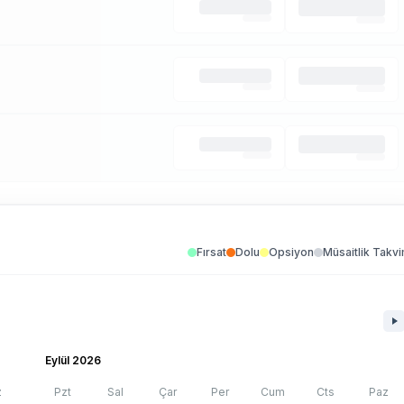
Fırsat
Dolu
Opsiyon
Müsaitlik Takvi
Eylül 2026
z
Pzt
Sal
Çar
Per
Cum
Cts
Paz