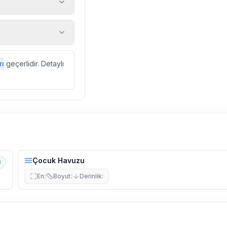
 araç, rehberlik
ir.
zda düzenli olarak
rı
geçerlidir. Detaylı
ebek, böcek, sinek
l olarak altyapı
 yol çalışması,
Çocuk Havuzu
i
En
:
Boyut
:
Derinlik
: