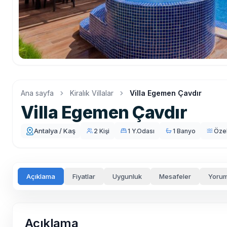
Ana sayfa
Kiralık Villalar
Villa Egemen Çavdır
Villa Egemen Çavdır
Antalya / Kaş
2 Kişi
1 Y.Odası
1 Banyo
Öze
Açıklama
Fiyatlar
Uygunluk
Mesafeler
Yorum
Açıklama