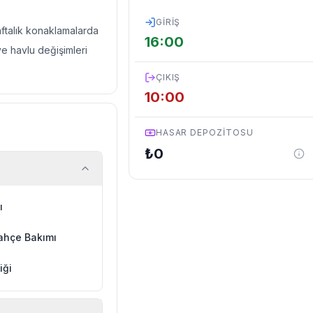
GIRIŞ
haftalık konaklamalarda
16:00
ve havlu değişimleri
ÇIKIŞ
10:00
HASAR DEPOZITOSU
₺
0
ı
ahçe Bakımı
iği