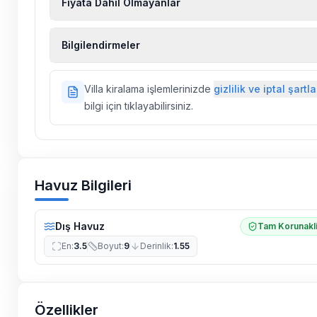
Fiyata Dahil Olmayanlar
Ekstra temizlik, ekstra yeni çarşaf ve havlu, kiralık
Bilgilendirmeler
hizmetleri, sağlık vs. sigortaları fiyatlara dahil değild
Doğa içerisinde konuma sahip olan tüm villalarımı
Villa kiralama işlemlerinizde
gizlilik ve iptal şartla
ilaçlama yapılmaktadır. Buna rağmen çevrede kel
bilgi için tıklayabilirsiniz.
vs. bulunma ihtimali vardır.
Villalarımızın bulunmuş olduğu bölgelerde dönemse
çalışmaları yapılabilmektedir. Bu çalışma nedeniyle
elektrik ve su kesintileri yaşanabilmektedir.
Havuz Bilgileri
Dış Havuz
Tam Korunakl
En
:
3.5
Boyut
:
9
Derinlik
:
1.55
Özellikler