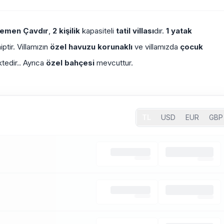
Egemen Çavdır
,
2 kişilik
kapasiteli
tatil villası
dır.
1 yatak
ptir. Villamızın
özel havuzu korunaklı
ve villamızda
çocuk
ktedir.. Ayrıca
özel bahçesi
mevcuttur.
TL
USD
EUR
GBP