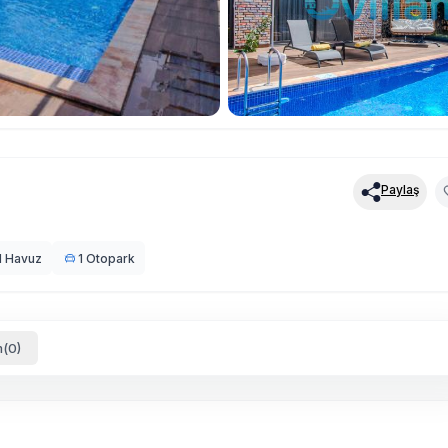
Paylaş
l Havuz
1 Otopark
(0)