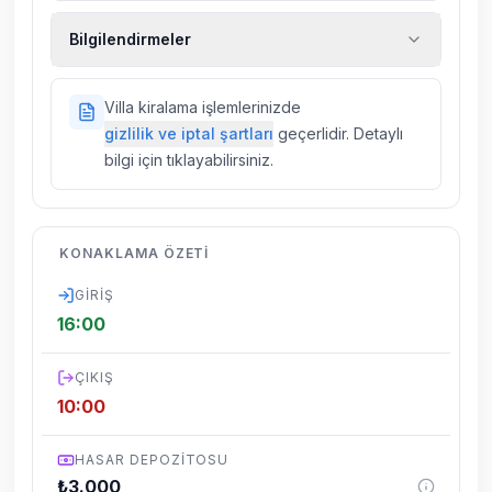
Ekstra temizlik, ekstra yeni çarşaf ve havlu,
Bilgilendirmeler
kiralık araç, rehberlik hizmetleri, sağlık vs.
sigortaları fiyatlara dahil değildir.
Doğa içerisinde konuma sahip olan tüm
Villa kiralama işlemlerinizde
villalarımızda düzenli olarak ilaçlama
gizlilik ve iptal şartları
geçerlidir. Detaylı
yapılmaktadır. Buna rağmen çevrede
bilgi için tıklayabilirsiniz.
kelebek, böcek, sinek vs. bulunma ihtimali
vardır.
Villalarımızın bulunmuş olduğu bölgelerde
KONAKLAMA ÖZETI
dönemsel olarak altyapı çalışmaları
yapılabilmektedir. Bu çalışma nedeniyle yol
GIRIŞ
çalışması, elektrik ve su kesintileri
16:00
yaşanabilmektedir.
ÇIKIŞ
10:00
HASAR DEPOZITOSU
₺
3.000