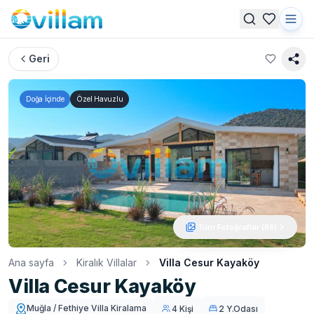
Geri
Doğa İçinde
Özel Havuzlu
Tüm Fotoğraflar (
88
)
Ana sayfa
Kiralık Villalar
Villa Cesur Kayaköy
Villa Cesur Kayaköy
Muğla / Fethiye Villa Kiralama
4 Kişi
2 Y.Odası