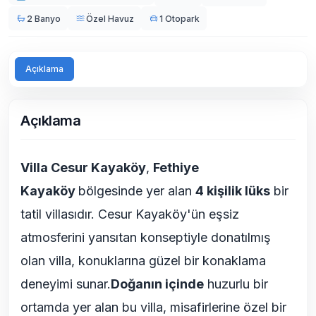
2 Banyo
Özel Havuz
1 Otopark
Açıklama
Açıklama
Villa Cesur Kayaköy
,
Fethiye
Kayaköy
bölgesinde yer alan
4 kişilik lüks
bir
tatil villasıdır. Cesur Kayaköy'ün eşsiz
atmosferini yansıtan konseptiyle donatılmış
olan villa, konuklarına güzel bir konaklama
deneyimi sunar.
Doğanın içinde
huzurlu bir
ortamda yer alan bu villa, misafirlerine özel bir