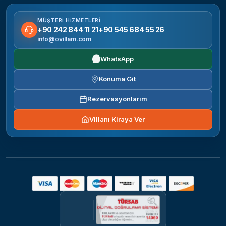
MÜŞTERI HIZMETLERI
+90 242 844 11 21
+90 545 684 55 26
info@ovillam.com
WhatsApp
Konuma Git
Rezervasyonlarım
Villanı Kiraya Ver