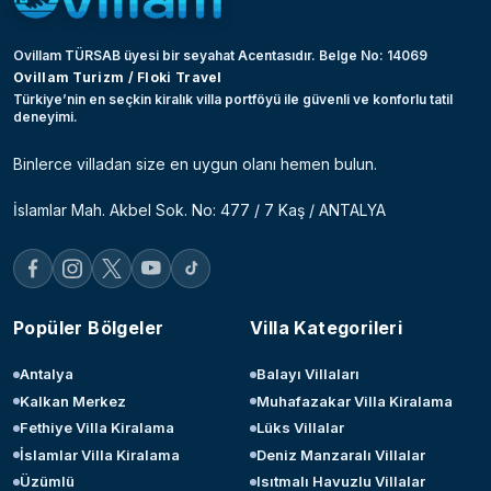
Ovillam TÜRSAB üyesi bir seyahat Acentasıdır. Belge No: 14069
Ovillam Turizm / Floki Travel
Türkiye’nin en seçkin kiralık villa portföyü ile güvenli ve konforlu tatil
deneyimi.
Binlerce villadan size en uygun olanı hemen bulun.
İslamlar Mah. Akbel Sok. No: 477 / 7 Kaş / ANTALYA
Popüler Bölgeler
Villa Kategorileri
Antalya
Balayı Villaları
Kalkan Merkez
Muhafazakar Villa Kiralama
Fethiye Villa Kiralama
Lüks Villalar
İslamlar Villa Kiralama
Deniz Manzaralı Villalar
Üzümlü
Isıtmalı Havuzlu Villalar