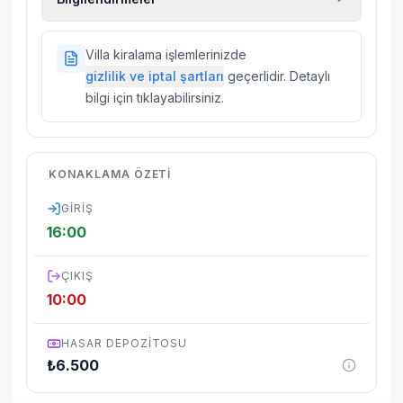
kiralık araç, rehberlik hizmetleri, sağlık vs.
sigortaları fiyatlara dahil değildir.
Doğa içerisinde konuma sahip olan tüm
Villa kiralama işlemlerinizde
villalarımızda düzenli olarak ilaçlama
gizlilik ve iptal şartları
geçerlidir. Detaylı
yapılmaktadır. Buna rağmen çevrede
bilgi için tıklayabilirsiniz.
kelebek, böcek, sinek vs. bulunma ihtimali
vardır.
Villalarımızın bulunmuş olduğu bölgelerde
KONAKLAMA ÖZETI
dönemsel olarak altyapı çalışmaları
yapılabilmektedir. Bu çalışma nedeniyle yol
GIRIŞ
çalışması, elektrik ve su kesintileri
16:00
yaşanabilmektedir.
ÇIKIŞ
10:00
HASAR DEPOZITOSU
₺
6.500