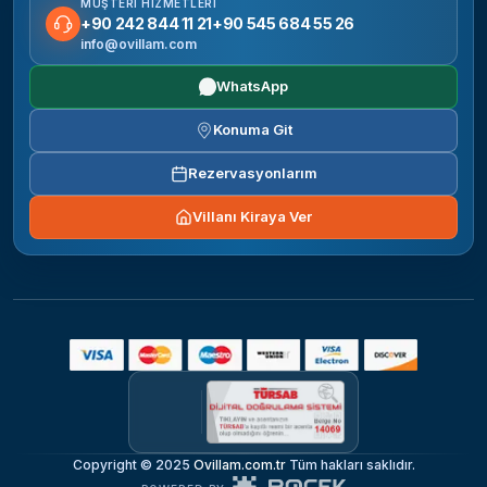
MÜŞTERI HIZMETLERI
+90 242 844 11 21
+90 545 684 55 26
info@ovillam.com
WhatsApp
Konuma Git
Rezervasyonlarım
Villanı Kiraya Ver
Copyright © 2025
Ovillam.com.tr
Tüm hakları saklıdır.