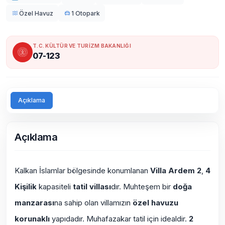
Özel Havuz
1 Otopark
T.C. KÜLTÜR VE TURİZM BAKANLIĞI
07-123
Açıklama
Açıklama
Kalkan İslamlar bölgesinde konumlanan
Villa Ardem 2
,
4
Kişilik
kapasiteli
tatil villası
dır. Muhteşem bir
doğa
manzarası
na sahip olan villamızın
özel havuzu
korunaklı
yapıdadır.
Muhafazakar
tatil için idealdir.
2