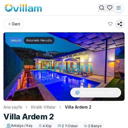
Geri
Jakuzili
Korunaklı Havuzlu
Tüm Fotoğraflar (
48
)
Ana sayfa
Kiralık Villalar
Villa Ardem 2
Villa Ardem 2
Antalya / Kaş
4 Kişi
2 Y.Odası
2 Banyo