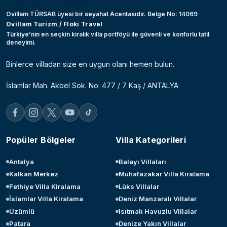
Ovillam TÜRSAB üyesi bir seyahat Acentasıdır. Belge No: 14069
Ovillam Turizm / Floki Travel
Türkiye’nin en seçkin kiralık villa portföyü ile güvenli ve konforlu tatil
deneyimi.
Binlerce villadan size en uygun olanı hemen bulun.
İslamlar Mah. Akbel Sok. No: 477 / 7 Kaş / ANTALYA
Popüler Bölgeler
Villa Kategorileri
Antalya
Balayı Villaları
Kalkan Merkez
Muhafazakar Villa Kiralama
Fethiye Villa Kiralama
Lüks Villalar
İslamlar Villa Kiralama
Deniz Manzaralı Villalar
Üzümlü
Isıtmalı Havuzlu Villalar
Patara
Denize Yakın Villalar