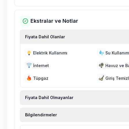
Ekstralar ve Notlar
Fiyata Dahil Olanlar
Elektrik Kullanımı
Su Kullanım
İnternet
Havuz ve B
Tüpgaz
Giriş Temizl
Fiyata Dahil Olmayanlar
Ekstra temizlik, ekstra yeni çarşaf ve havlu, kiralık
Bilgilendirmeler
hizmetleri, sağlık vs. sigortaları fiyatlara dahil değild
Doğa içerisinde konuma sahip olan tüm villalarımı