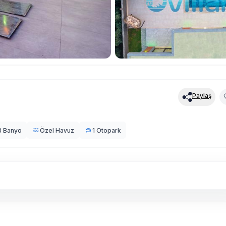
Paylaş
3 Banyo
Özel Havuz
1 Otopark