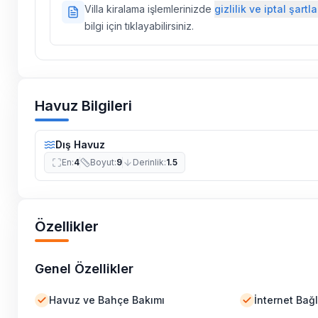
Villa kiralama işlemlerinizde
gizlilik ve iptal şartla
ilaçlama yapılmaktadır. Buna rağmen çevrede kel
bilgi için tıklayabilirsiniz.
vs. bulunma ihtimali vardır.
Villalarımızın bulunmuş olduğu bölgelerde dönemse
çalışmaları yapılabilmektedir. Bu çalışma nedeniyle
elektrik ve su kesintileri yaşanabilmektedir.
Havuz Bilgileri
Dış Havuz
En
:
4
Boyut
:
9
Derinlik
:
1.5
Özellikler
Genel Özellikler
Havuz ve Bahçe Bakımı
İnternet Bağl