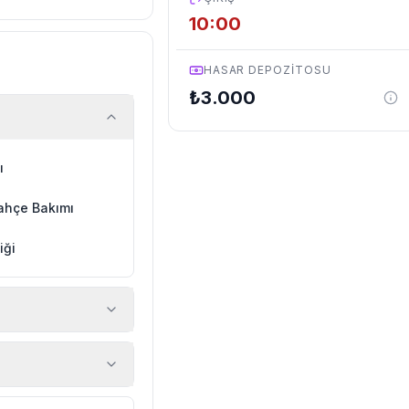
10:00
HASAR DEPOZITOSU
₺
3.000
ı
ahçe Bakımı
iği
 araç, rehberlik
ir.
zda düzenli olarak