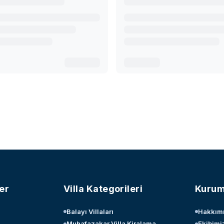
er
Villa Kategorileri
Kurum
Balayı Villaları
Hakkım
Muhafazakar Villa Kiralama
Ekibimi