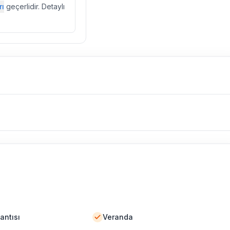
rı
geçerlidir. Detaylı
ebek, böcek, sinek
l olarak altyapı
 yol çalışması,
antısı
Veranda