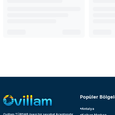
Popüler Bölgel
Antalya
Ovillam TÜRSAB üyesi bir seyahat Acentasıdır.
Kalkan Merkez