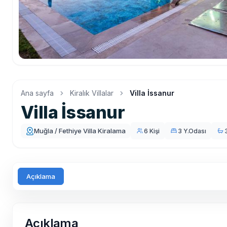
Ana sayfa
Kiralık Villalar
Villa İssanur
Villa İssanur
Muğla / Fethiye Villa Kiralama
6 Kişi
3 Y.Odası
Açıklama
Açıklama