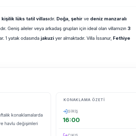
 kişilik
lüks tatil villası
dır.
Doğa, şehir
ve
deniz manzaralı
r. Geniş aileler veya arkadaş grupları için ideal olan villamızın
3
unar. 1 yatak odasında
jakuzi
yer almaktadır. Villa İssanur,
Fethiye
KONAKLAMA ÖZETI
GIRIŞ
haftalık konaklamalarda
16:00
ve havlu değişimleri
ÇIKIŞ